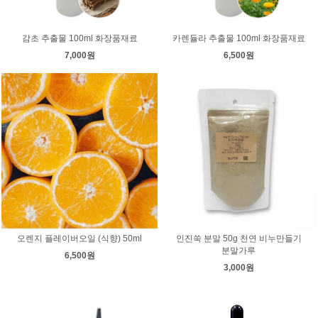
감초 추출물 100ml 화장품재료
카렌듈라 추출물 100ml 화장품재료
7,000원
6,500원
오렌지 플레이버오일 (식향) 50ml
인진쑥 분말 50g 천연 비누만들기
분말가루
6,500원
3,000원