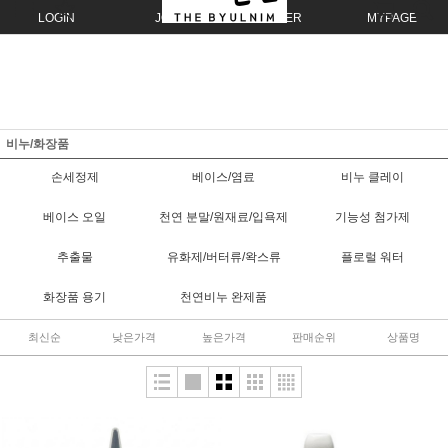
LOGIN
JOIN
ORDER
MYPAGE
비누/화장품
손세정제
베이스/염료
비누 클레이
베이스 오일
천연 분말/원재료/입욕제
기능성 첨가제
추출물
유화제/버터류/왁스류
플로럴 워터
화장품 용기
천연비누 완제품
최신순
낮은가격
높은가격
판매순위
상품명