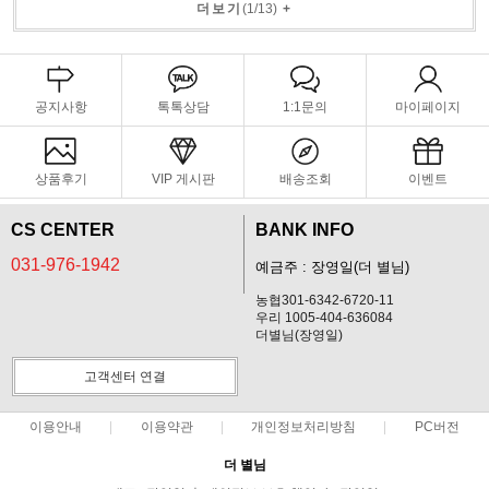
더보기
(
1
/
13
)
+
공지사항
톡톡상담
1:1문의
마이페이지
상품후기
VIP 게시판
배송조회
이벤트
CS CENTER
BANK INFO
031-976-1942
예금주 : 장영일(더 별님)
농협301-6342-6720-11
우리 1005-404-636084
더별님(장영일)
고객센터 연결
이용안내
이용약관
개인정보처리방침
PC버전
더 별님