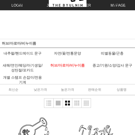
LOGIN
JOIN
ORDER
MYPAGE
허브/아로마/비누이름
내추럴/핸드메이드 문구
자연/꽃/전통문양
띠별동물/곤충
새해/연인/웨딩/아기생일/
허브/아로마/비누이름
종교/기원/소망/감사 문구
성탄절/포카드
개별 스탬프 손잡이/전용
기계
최신순
낮은가격
높은가격
판매순위
상품명