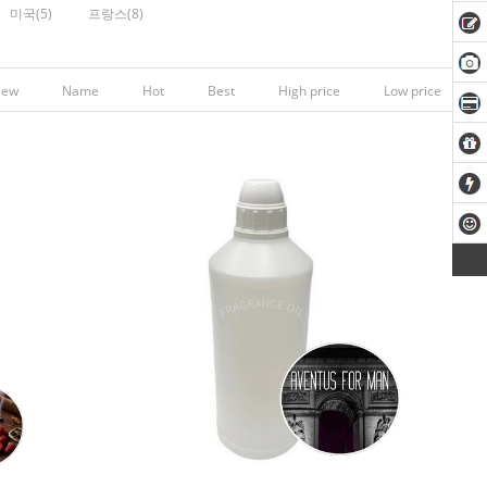
미국(5)
프랑스(8)
New
Name
Hot
Best
High price
Low price