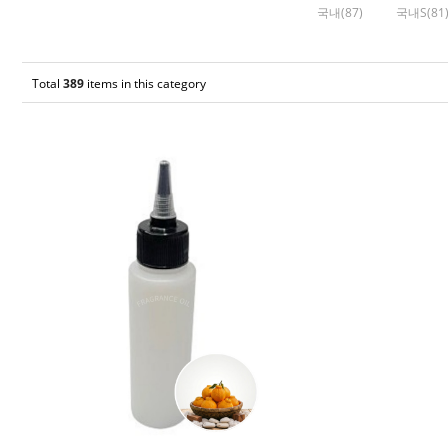
국내(87)
국내S(81
Total
389
items in this category