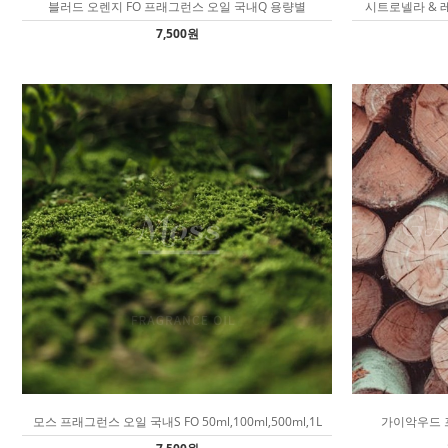
블러드 오렌지 FO 프래그런스 오일 국내Q 용량별
시트로넬라 & 레
7,500원
모스 프래그런스 오일 국내S FO 50ml,100ml,500ml,1L
가이악우드 