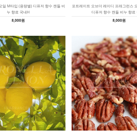
일 M타입 (용량별) 디퓨저 향수 캔들 비
포트레이트 오브더 레이디 프래그런스 오일
누 향료 국내H
디퓨저 향수 캔들 비누 향료
8,000원
8,000원