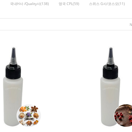
)
국내H사 /Quality사(138)
영국 CPL(59)
스위스 G사/코스모(11)