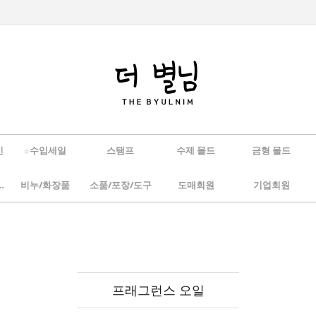
인
☆수입세일
스탬프
수제 몰드
금형 몰드
/하바리움
비누/화장품
소품/포장/도구
도매회원
기업회원
프래그런스 오일