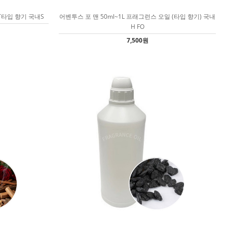
T타입 향기 국내S
어벤투스 포 맨 50ml~1L 프래그런스 오일 (타입 향기) 국내
H FO
7,500원