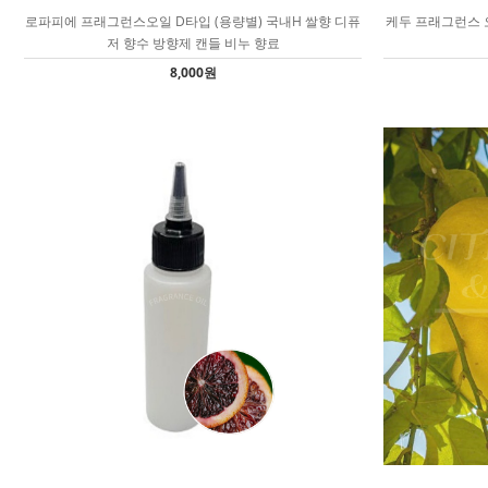
로파피에 프래그런스오일 D타입 (용량별) 국내H 쌀향 디퓨
케두 프래그런스 오
저 향수 방향제 캔들 비누 향료
8,000원