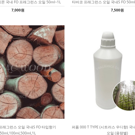
몬 국내 FO 프래그런스 오일 50ml~1L
타바코 프래그런스 오일 국내S FO 50ml,10
7,000원
7,500원
프래그런스 오일 국내S FO 타입향기
퍼퓸 000 T TYPE (시트러스 우디향) 
50ml,100ml,500ml,1L
오일 (용량별)