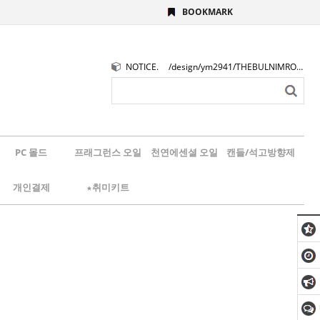
BOOKMARK
NOTICE.
/design/ym2941/THEBULNIMROGO.png
PC 몰드
프래그런스 오일
천연에센셜 오일
캔들/석고방향제
개인결제
★취미키트