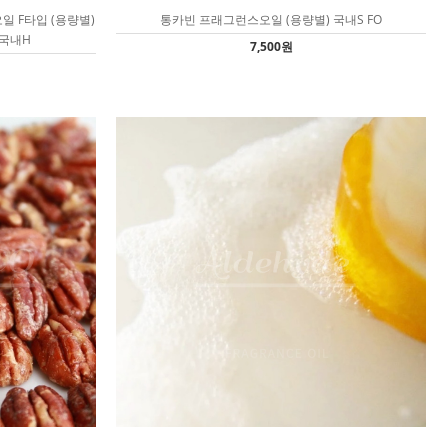
 F타입 (용량별)
통카빈 프래그런스오일 (용량별) 국내S FO
 국내H
7,500원