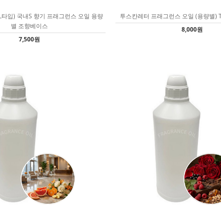
(L타입) 국내S 향기 프래그런스 오일 용량
투스칸레터 프래그런스 오일 (용량별) 
별 조향베이스
8,000원
7,500원