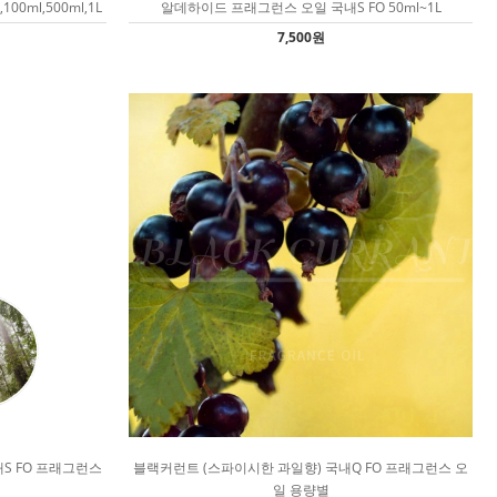
0ml,500ml,1L
알데하이드 프래그런스 오일 국내S FO 50ml~1L
7,500원
국내S FO 프래그런스
블랙커런트 (스파이시한 과일향) 국내Q FO 프래그런스 오
일 용량별