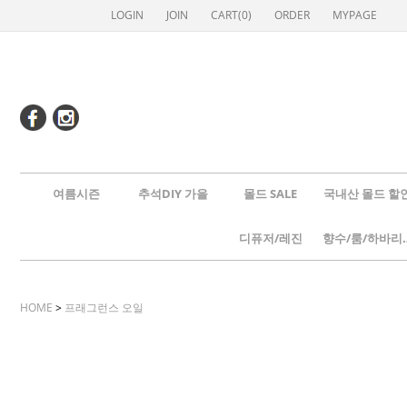
LOGIN
JOIN
CART(
0
)
ORDER
MYPAGE
여름시즌
추석DIY 가을
몰드 SALE
국내산 몰드 할
디퓨저/레진
향수/룸
HOME
>
프래그런스 오일