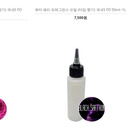
기) 국내S FO
쁘띠 쉐리 프래그런스 오일 (타입 향기) 국내S FO 50ml~1L
7,500원