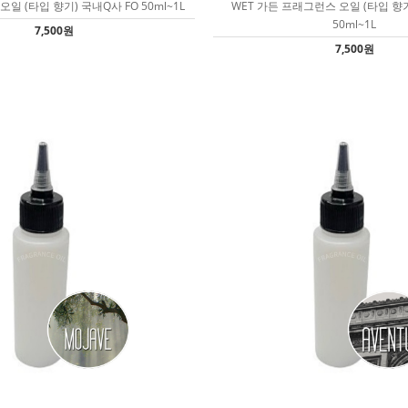
일 (타입 향기) 국내Q사 FO 50ml~1L
WET 가든 프래그런스 오일 (타입 향기
50ml~1L
7,500원
7,500원