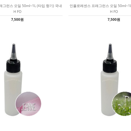
그런스 오일 50ml~1L (타입 향기) 국내
인플로레센스 프래그런스 오일 50ml~1L
H FO
H FO
7,500원
7,500원