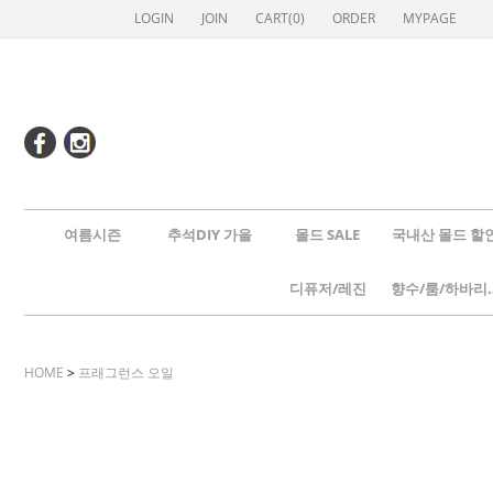
LOGIN
JOIN
CART(
0
)
ORDER
MYPAGE
여름시즌
추석DIY 가을
몰드 SALE
국내산 몰드 할
디퓨저/레진
향수/룸
HOME
>
프래그런스 오일