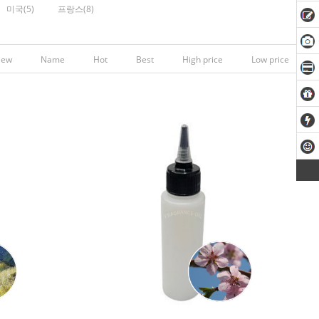
미국(5)
프랑스(8)
New
Name
Hot
Best
High price
Low price