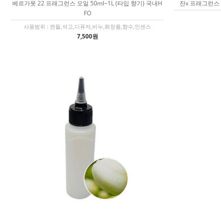
베르가못 22 프래그런스 오일 50ml~1L (타입 향기) 국내H
잔x 프래그런스 오
FO
사용범위 : 캔들,석고,디퓨저,비누,화장품,향수,인센스
7,500원