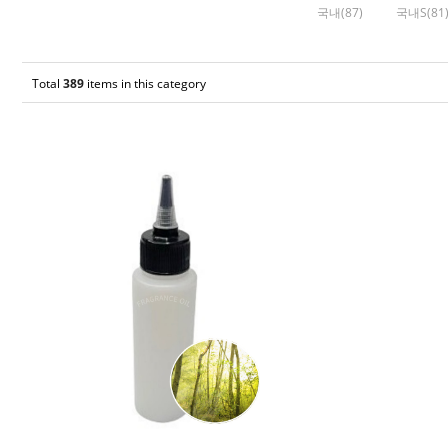
국내(87)
국내S(81
Total
389
items in this category