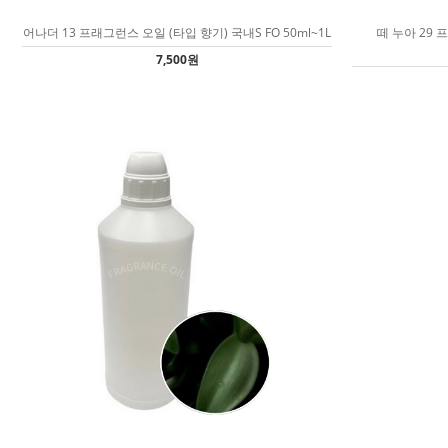
어나더 13 프래그런스 오일 (타입 향기) 국내S FO 50ml~1L
떼 누아 29 
7,500원