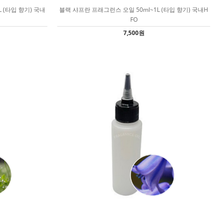
 (타입 향기) 국내
블랙 샤프란 프래그런스 오일 50ml~1L (타입 향기) 국내H
FO
7,500원