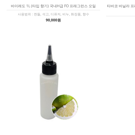
바이레도 1L (타입 향기) 국내H급 FO 프래그런스 오일
타바코 바닐라 프래
사용범위 : 캔들, 석고, 디퓨저, 비누, 화장품, 향수
90,000원