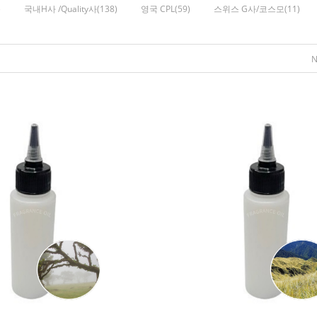
)
국내H사 /Quality사(138)
영국 CPL(59)
스위스 G사/코스모(11)