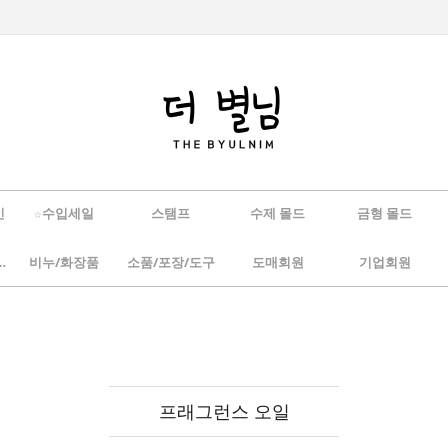
인
☆수입세일
스탬프
수제 몰드
금형 몰드
/하바리움
비누/화장품
소품/포장/도구
도매회원
기업회원
프래그런스 오일