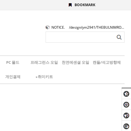
BOOKMARK
NOTICE.
/design/ym2941/THEBULNIMROGO.png
PC 몰드
프래그런스 오일
천연에센셜 오일
캔들/석고방향제
개인결제
★취미키트