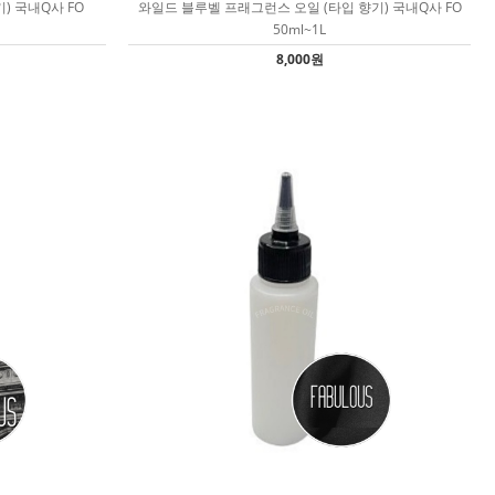
) 국내Q사 FO
와일드 블루벨 프래그런스 오일 (타입 향기) 국내Q사 FO
50ml~1L
8,000원