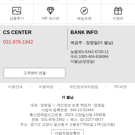
상품후기
VIP 게시판
배송조회
이벤트
CS CENTER
BANK INFO
031-976-1942
예금주 : 장영일(더 별님)
농협301-6342-6720-11
우리 1005-404-636084
더별님(장영일)
고객센터 연결
이용안내
이용약관
개인정보처리방침
PC버전
더 별님
대표 : 장영일 ㅣ 개인정보 보호 책임자 : 장영일
사업자 등록번호 : 344-12-02444
통신판매업신고번호 : 2023-고양일산동-1546호
전화 : 031-976-1942 ㅣ 팩스 : 02-2277-0677
주소 : 경기도 고양시 일산동구 고봉로770번길 178 (성석동)
사업자정보확인