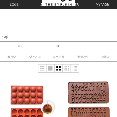
LOGIN
JOIN
ORDER
MYPAGE
다구
2D
3D
최신순
낮은가격
높은가격
판매순위
상품명