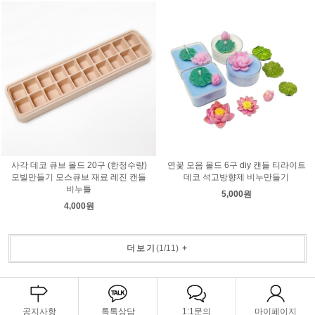
사각 데코 큐브 몰드 20구 (한정수량)
연꽃 모음 몰드 6구 diy 캔들 티라이트
모빌만들기 모스큐브 재료 레진 캔들
데코 석고방향제 비누만들기
비누틀
5,000원
4,000원
더보기
(
1
/
11
)
+
공지사항
톡톡상담
1:1문의
마이페이지