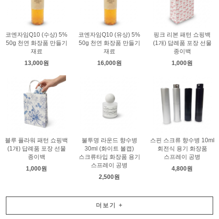
코엔자임Q10 (수상) 5%
코엔자임Q10 (유상) 5%
핑크 리본 패턴 쇼핑백
50g 천연 화장품 만들기
50g 천연 화장품 만들기
(1개) 답례품 포장 선물
재료
재료
종이백
13,000원
16,000원
1,000원
블루 플라워 패턴 쇼핑백
불투명 라운드 향수병
스핀 스크류 향수병 10ml
(1개) 답례품 포장 선물
30ml (화이트 볼캡)
회전식 용기 화장품
종이백
스크류타입 화장품 용기
스프레이 공병
스프레이 공병
1,000원
4,800원
2,500원
더보기
+