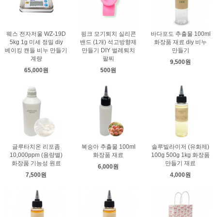
웨스 전자저울 WZ-19D
핑크 모기퇴치 실리콘
바다포도 추출물 100ml
5kg 1g 미세 정밀 diy
밴드 (1개) 석고방향제
화장품 재료 diy 비누
베이킹 캔들 비누 만들기
만들기 DIY 벌레퇴치
만들기
계량
팔찌
9,500원
65,000원
500원
글루타치온 리포좀
복숭아 추출물 100ml
솔루빌라이저 (유화제)
10,000ppm (용량별)
화장품 재료
100g 500g 1kg 화장품
화장품 기능성 원료
만들기 재료
6,000원
7,500원
4,000원