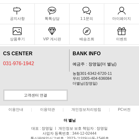
공지사항
톡톡상담
1:1문의
마이페이지
상품후기
VIP 게시판
배송조회
이벤트
CS CENTER
BANK INFO
031-976-1942
예금주 : 장영일(더 별님)
농협301-6342-6720-11
우리 1005-404-636084
더별님(장영일)
고객센터 연결
이용안내
이용약관
개인정보처리방침
PC버전
더 별님
대표 : 장영일 ㅣ 개인정보 보호 책임자 : 장영일
사업자 등록번호 : 344-12-02444
통신판매업신고번호 : 2023-고양일산동-1546호