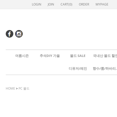
LOGIN
JOIN
CART(
0
)
ORDER
MYPAGE
여름시즌
추석DIY 가을
몰드 SALE
국내산 몰드 할
디퓨저/레진
향수/룸
HOME
>
PC 몰드