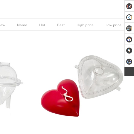
New
Name
Hot
Best
High price
Low price