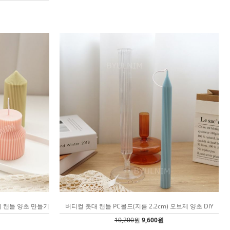
제 캔들 양초 만들기
버티컬 촛대 캔들 PC몰드(지름 2.2cm) 오브제 양초 DIY
10,200
원
9,600원