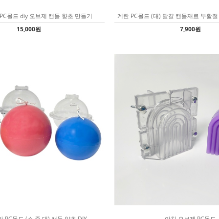
PC몰드 diy 오브제 캔들 향초 만들기
계란 PC몰드 (대) 달걀 캔들재료 부활절
15,000원
7,900원
 PC몰드 (소,중,대) 캔들 양초 DIY
아치 오브제 PC몰드