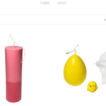
1구(83)
다구(1)