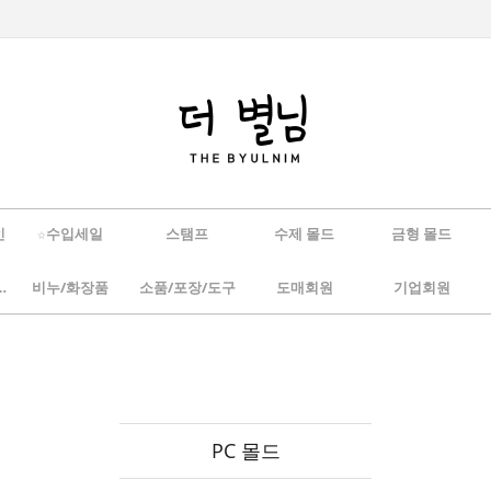
인
☆수입세일
스탬프
수제 몰드
금형 몰드
/하바리움
비누/화장품
소품/포장/도구
도매회원
기업회원
PC 몰드