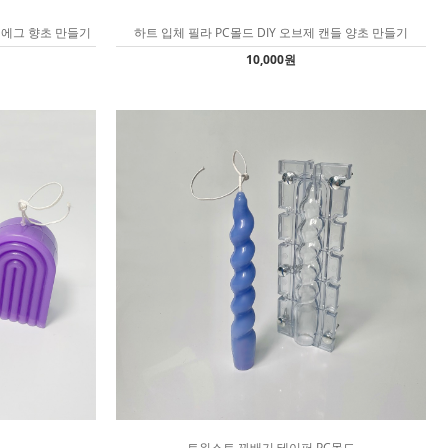
 에그 향초 만들기
하트 입체 필라 PC몰드 DIY 오브제 캔들 양초 만들기
10,000원
트위스트 꽈배기 테이퍼 PC몰드