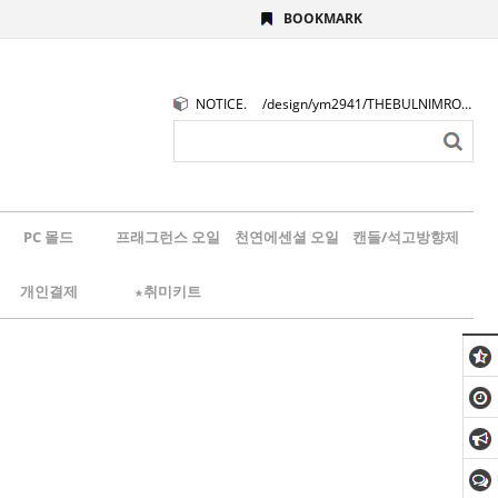
BOOKMARK
NOTICE.
/design/ym2941/THEBULNIMROGO.png
PC 몰드
프래그런스 오일
천연에센셜 오일
캔들/석고방향제
개인결제
★취미키트