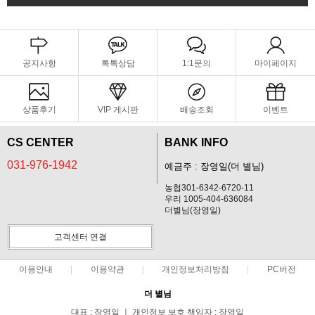
공지사항
톡톡상담
1:1문의
마이페이지
상품후기
VIP 게시판
배송조회
이벤트
CS CENTER
BANK INFO
031-976-1942
예금주 : 장영일(더 별님)
농협301-6342-6720-11
우리 1005-404-636084
더별님(장영일)
고객센터 연결
이용안내
이용약관
개인정보처리방침
PC버전
더 별님
대표 : 장영일 ㅣ 개인정보 보호 책임자 : 장영일