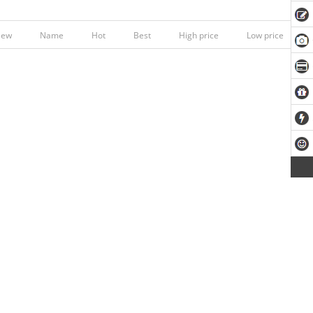
New
Name
Hot
Best
High price
Low price