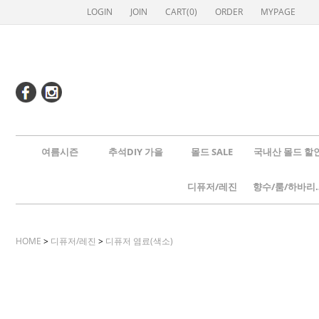
LOGIN
JOIN
CART(
0
)
ORDER
MYPAGE
여름시즌
추석DIY 가을
몰드 SALE
국내산 몰드 할
디퓨저/레진
향수/룸
HOME
>
디퓨저/레진
>
디퓨저 염료(색소)