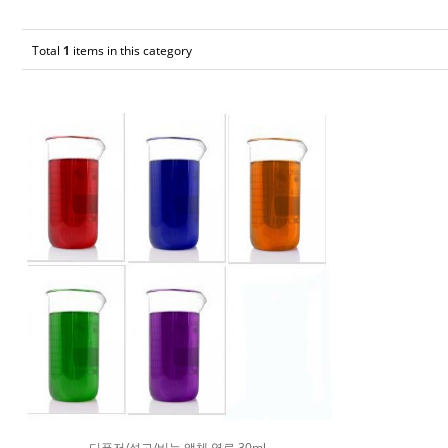
Total
1
items in this category
디퓨저/석고/비누 액체 염료 30ml