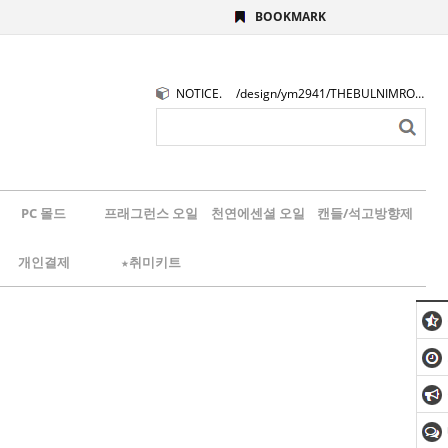
BOOKMARK
NOTICE.
/design/ym2941/THEBULNIMROGO.png
PC 몰드
프래그런스 오일
천연에센셜 오일
캔들/석고방향제
개인결제
★취미키트