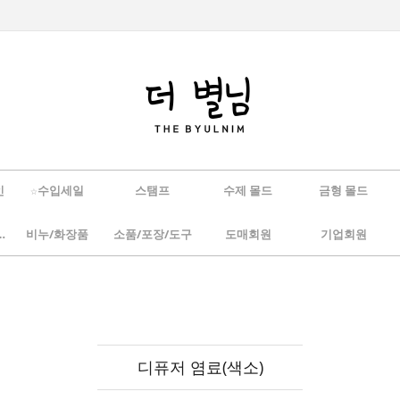
인
☆수입세일
스탬프
수제 몰드
금형 몰드
/하바리움
비누/화장품
소품/포장/도구
도매회원
기업회원
디퓨저 염료(색소)