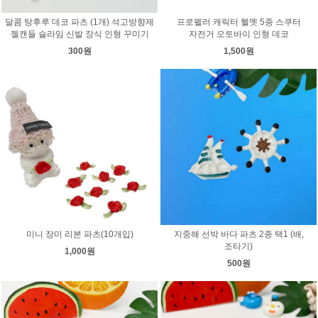
달콤 탕후루 데코 파츠 (1개) 석고방향제
프로펠러 캐릭터 헬멧 5종 스쿠터
젤캔들 슬라임 신발 장식 인형 꾸미기
자전거 오토바이 인형 데코
300원
1,500원
미니 장미 리본 파츠(10개입)
지중해 선박 바다 파츠 2종 택1 (배,
조타기)
1,000원
500원