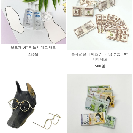
보드카 DIY 만들기 데코 재료
돈다발 달러 파츠 (약 20장 묶음) DIY
450원
지폐 데코
500원