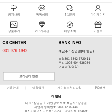
공지사항
톡톡상담
1:1문의
마이페이지
상품후기
VIP 게시판
배송조회
이벤트
CS CENTER
BANK INFO
031-976-1942
예금주 : 장영일(더 별님)
농협301-6342-6720-11
우리 1005-404-636084
더별님(장영일)
고객센터 연결
이용안내
이용약관
개인정보처리방침
PC버전
더 별님
대표 : 장영일 ㅣ 개인정보 보호 책임자 : 장영일
사업자 등록번호 : 344-12-02444
통신판매업신고번호 : 2023-고양일산동-1546호