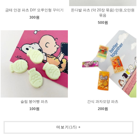
금테 안경 파츠 DIY 모루인형 꾸미기
돈다발 파츠 (약 20장 묶음) 만원,오만원
묶음
300원
500원
슬림 붕어빵 파츠
간식 과자모양 파츠
100원
200원
더보기
(
1
/
5
)
+