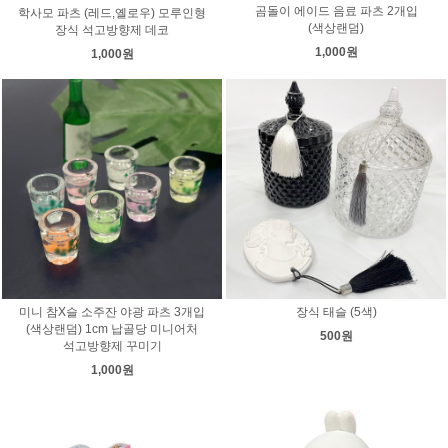
곰돌이 에이드 음료 파츠 2개입
학사모 파츠 (레드,옐로우) 모루인형
(색상랜덤)
장식 석고방향제 데코
1,000원
1,000원
미니 참X슬 소주잔 야광 파츠 3개입
장식 태슬 (5색)
(색상랜덤) 1cm 납골당 미니어처
500원
석고방향제 꾸미기
1,000원