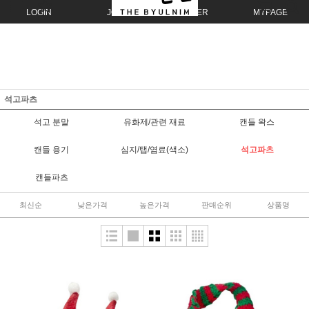
LOGIN
JOIN
ORDER
MYPAGE
석고파츠
석고 분말
유화제/관련 재료
캔들 왁스
캔들 용기
심지/탭/염료(색소)
석고파츠
캔들파츠
최신순
낮은가격
높은가격
판매순위
상품명