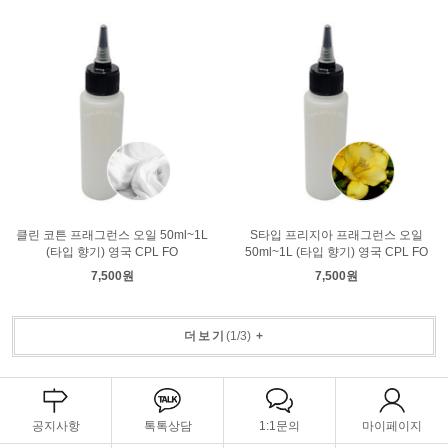
클린 코튼 프래그런스 오일 50ml~1L
S타입 프리지아 프래그런스 오일
(타입 향기) 영국 CPL FO
50ml~1L (타입 향기) 영국 CPL FO
7,500원
7,500원
더보기
(
1
/
3
)
+
공지사항
톡톡상담
1:1문의
마이페이지