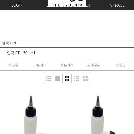
LOGIN
JOIN
ORDER
MYPAGE
영국 CPL
영국 CPL 50ml~1L
최신순
낮은가격
높은가격
판매순위
상품명