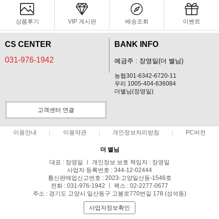
상품후기
VIP 게시판
배송조회
이벤트
CS CENTER
BANK INFO
031-976-1942
예금주 : 장영일(더 별님)
농협301-6342-6720-11
우리 1005-404-636084
더별님(장영일)
고객센터 연결
이용안내
이용약관
개인정보처리방침
PC버전
더 별님
대표 : 장영일 ㅣ 개인정보 보호 책임자 : 장영일
사업자 등록번호 : 344-12-02444
통신판매업신고번호 : 2023-고양일산동-1546호
전화 : 031-976-1942 ㅣ 팩스 : 02-2277-0677
주소 : 경기도 고양시 일산동구 고봉로770번길 178 (성석동)
사업자정보확인