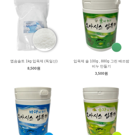
엡솜솔트 1kg 입욕제 (독일산)
입욕제 솔 100g , 880g 그린 배쓰밤
비누 만들기
8,500원
3,500원