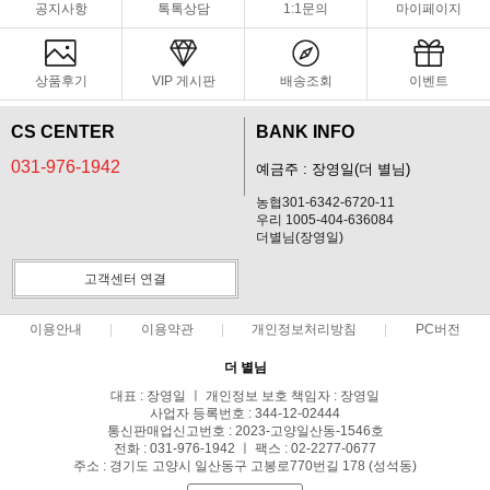
공지사항
톡톡상담
1:1문의
마이페이지
상품후기
VIP 게시판
배송조회
이벤트
CS CENTER
BANK INFO
031-976-1942
예금주 : 장영일(더 별님)
농협301-6342-6720-11
우리 1005-404-636084
더별님(장영일)
고객센터 연결
이용안내
이용약관
개인정보처리방침
PC버전
더 별님
대표 : 장영일 ㅣ 개인정보 보호 책임자 : 장영일
사업자 등록번호 : 344-12-02444
통신판매업신고번호 : 2023-고양일산동-1546호
전화 : 031-976-1942 ㅣ 팩스 : 02-2277-0677
주소 : 경기도 고양시 일산동구 고봉로770번길 178 (성석동)