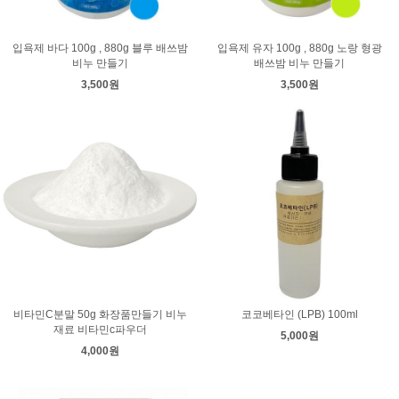
입욕제 바다 100g , 880g 블루 배쓰밤
입욕제 유자 100g , 880g 노랑 형광
비누 만들기
배쓰밤 비누 만들기
3,500원
3,500원
비타민C분말 50g 화장품만들기 비누
코코베타인 (LPB) 100ml
재료 비타민c파우더
5,000원
4,000원