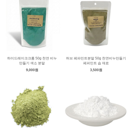
하이드레이크크롬 50g 천연 비누
허브 페파민트분말 50g 천연비누만들기
만들기 색소 분말
페퍼민트 솝 재료
9,000원
3,500원