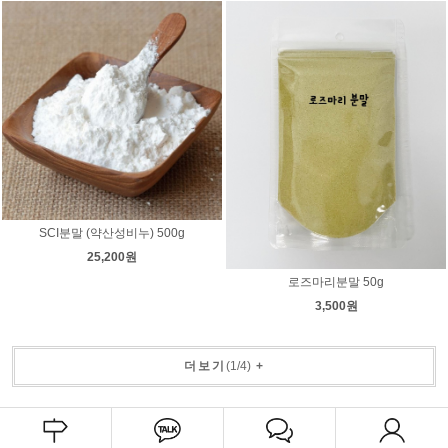
SCI분말 (약산성비누) 500g
25,200원
로즈마리분말 50g
3,500원
더보기
(
1
/
4
)
+