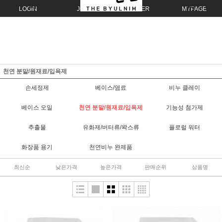
LOGIN
JOIN
ORDER
MYPAGE
천연 분말/원재료/입욕제
손세정제
베이스/염료
비누 클레이
베이스 오일
천연 분말/원재료/입욕제
기능성 첨가제
추출물
유화제/버터류/왁스류
플로럴 워터
화장품 용기
천연비누 완제품
최신순
낮은가격
높은가격
판매순위
상품명