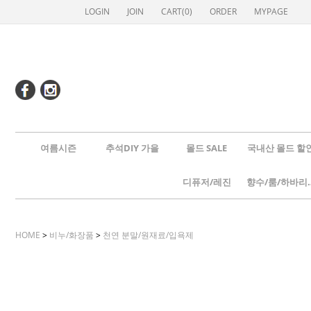
LOGIN
JOIN
CART(
0
)
ORDER
MYPAGE
여름시즌
추석DIY 가을
몰드 SALE
국내산 몰드 할
디퓨저/레진
향수/룸
HOME
>
비누/화장품
>
천연 분말/원재료/입욕제