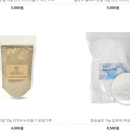
5,000원
5,000원
분말 50g 천연비누만들기 분말가루
엡솜솔트 1kg 입욕제 (독
4,000원
8,500원