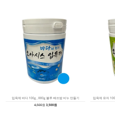
입욕제 바다 100g , 880g 블루 배쓰밤 비누 만들기
입욕제 유자 100
4,500
원
3,500원