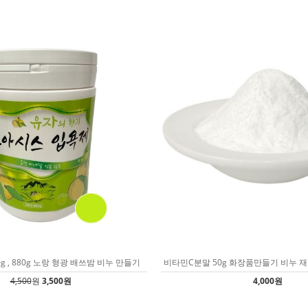
g , 880g 노랑 형광 배쓰밤 비누 만들기
비타민C분말 50g 화장품만들기 비누 
4,500
원
3,500원
4,000원