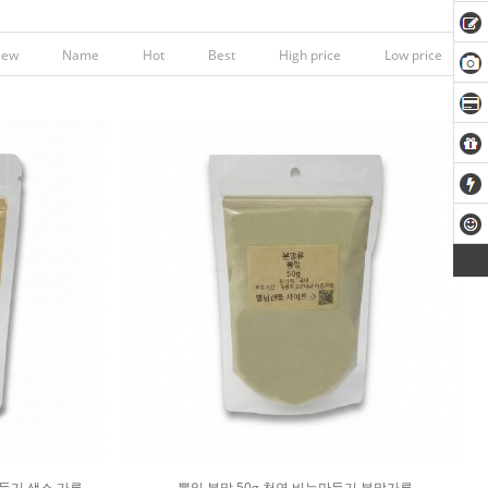
New
Name
Hot
Best
High price
Low price
만들기 색소 가루
뽕잎 분말 50g 천연 비누만들기 분말가루