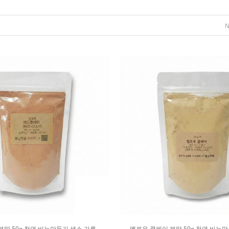
분말 50g 천연 비누만들기 색소 가루
옐로우 클레이 분말 50g 천연 비누