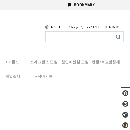
BOOKMARK
NOTICE.
/design/ym2941/THEBULNIMROGO.png
PC 몰드
프래그런스 오일
천연에센셜 오일
캔들/석고방향제
개인결제
★취미키트