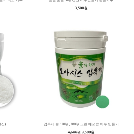
3,500원
일산)
입욕제 솔 100g , 880g 그린 배쓰밤 비누 만들기
4,500
원
3,500원