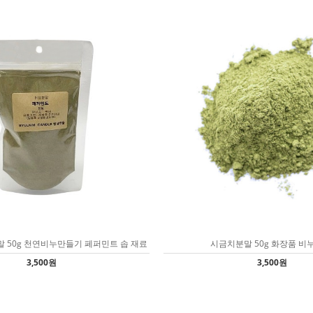
 50g 천연비누만들기 페퍼민트 솝 재료
시금치분말 50g 화장품 비
3,500원
3,500원