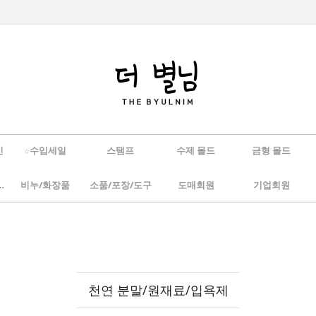
인
☆수입세일
스탬프
수제 몰드
금형 몰드
/하바리움
비누/화장품
소품/포장/도구
도매회원
기업회원
천연 분말/원재료/입욕제