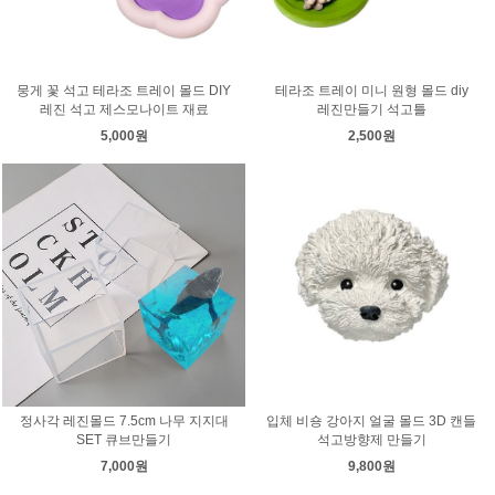
뭉게 꽃 석고 테라조 트레이 몰드 DIY
테라조 트레이 미니 원형 몰드 diy
레진 석고 제스모나이트 재료
레진만들기 석고틀
5,000원
2,500원
정사각 레진몰드 7.5cm 나무 지지대
입체 비숑 강아지 얼굴 몰드 3D 캔들
SET 큐브만들기
석고방향제 만들기
7,000원
9,800원