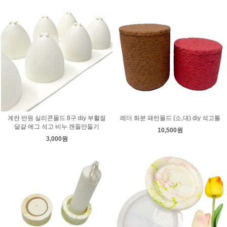
계란 반원 실리콘몰드 8구 diy 부활절
레더 화분 패턴몰드 (소,대) diy 석고틀
달걀 에그 석고 비누 캔들만들기
10,500원
3,000원