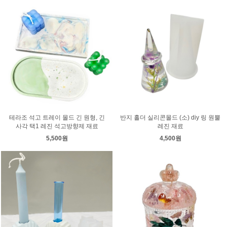
테라조 석고 트레이 몰드 긴 원형, 긴
반지 홀더 실리콘몰드 (소) diy 링 원뿔
사각 택1 레진 석고방향제 재료
레진 재료
5,500원
4,500원