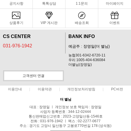
공지사항
톡톡상담
1:1문의
마이페이지
상품후기
VIP 게시판
배송조회
이벤트
CS CENTER
BANK INFO
031-976-1942
예금주 : 장영일(더 별님)
농협301-6342-6720-11
우리 1005-404-636084
더별님(장영일)
고객센터 연결
이용안내
이용약관
개인정보처리방침
PC버전
더 별님
대표 : 장영일 ㅣ 개인정보 보호 책임자 : 장영일
사업자 등록번호 : 344-12-02444
통신판매업신고번호 : 2023-고양일산동-1546호
전화 : 031-976-1942 ㅣ 팩스 : 02-2277-0677
주소 : 경기도 고양시 일산동구 고봉로770번길 178 (성석동)