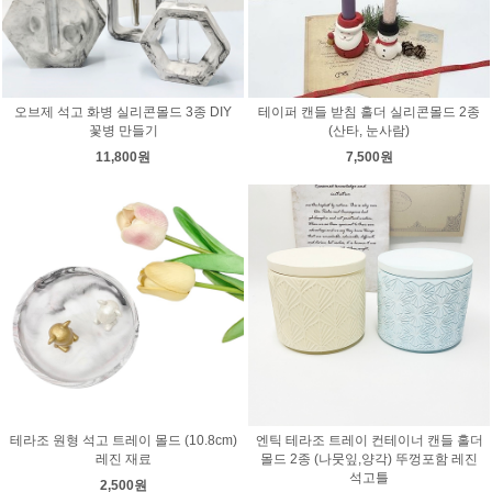
오브제 석고 화병 실리콘몰드 3종 DIY
테이퍼 캔들 받침 홀더 실리콘몰드 2종
꽃병 만들기
(산타, 눈사람)
11,800원
7,500원
테라조 원형 석고 트레이 몰드 (10.8cm)
엔틱 테라조 트레이 컨테이너 캔들 홀더
레진 재료
몰드 2종 (나뭇잎,양각) 뚜껑포함 레진
석고틀
2,500원