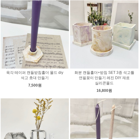
육각 테이퍼 캔들받침홀더 몰드 diy
화분 캔들홀더+받침 SET 3종 석고틀
석고 촛대 만들기
연필꽂이 만들기 레진 DIY 재료
실리콘몰드
7,500원
16,800원