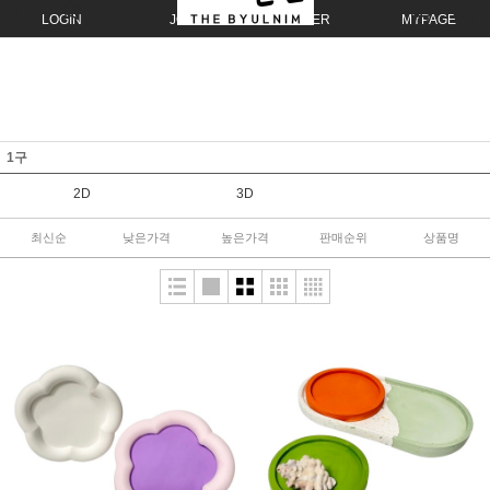
LOGIN
JOIN
ORDER
MYPAGE
1구
2D
3D
최신순
낮은가격
높은가격
판매순위
상품명