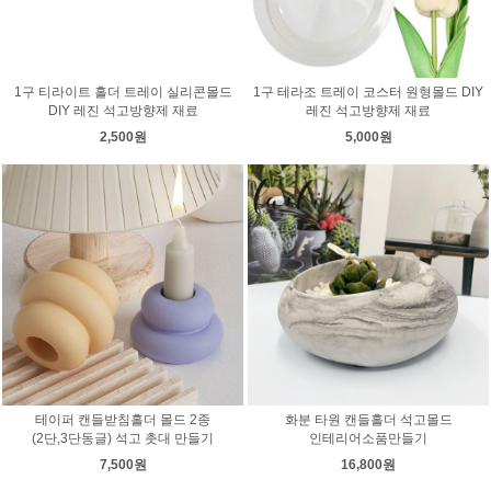
1구 티라이트 홀더 트레이 실리콘몰드
1구 테라조 트레이 코스터 원형몰드 DIY
DIY 레진 석고방향제 재료
레진 석고방향제 재료
2,500원
5,000원
테이퍼 캔들받침홀더 몰드 2종
화분 타원 캔들홀더 석고몰드
(2단,3단동글) 석고 촛대 만들기
인테리어소품만들기
7,500원
16,800원