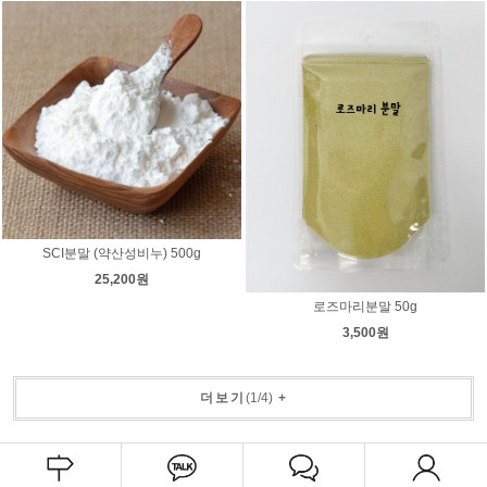
SCI분말 (약산성비누) 500g
25,200원
로즈마리분말 50g
3,500원
더보기
(
1
/
4
)
+