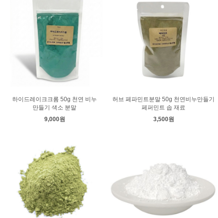
하이드레이크크롬 50g 천연 비누
허브 페파민트분말 50g 천연비누만들기
만들기 색소 분말
페퍼민트 솝 재료
9,000원
3,500원