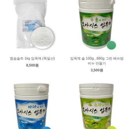
엡솜솔트 1kg 입욕제 (독일산)
입욕제 솔 100g , 880g 그린 배쓰밤
비누 만들기
8,500원
3,500원