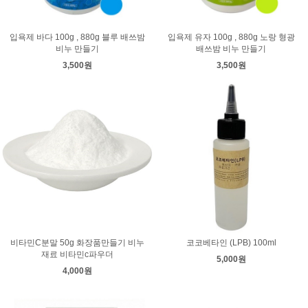
입욕제 바다 100g , 880g 블루 배쓰밤
입욕제 유자 100g , 880g 노랑 형광
비누 만들기
배쓰밤 비누 만들기
3,500원
3,500원
비타민C분말 50g 화장품만들기 비누
코코베타인 (LPB) 100ml
재료 비타민c파우더
5,000원
4,000원