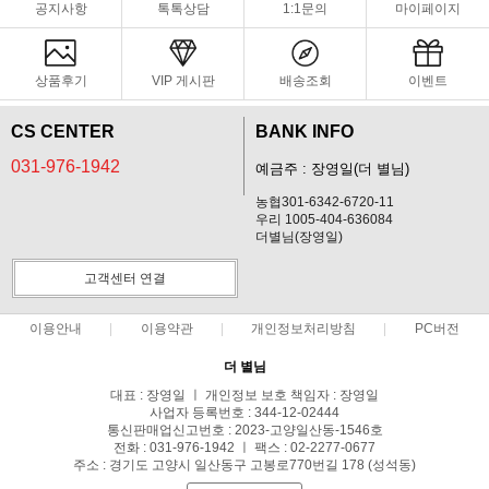
공지사항
톡톡상담
1:1문의
마이페이지
상품후기
VIP 게시판
배송조회
이벤트
CS CENTER
BANK INFO
031-976-1942
예금주 : 장영일(더 별님)
농협301-6342-6720-11
우리 1005-404-636084
더별님(장영일)
고객센터 연결
이용안내
이용약관
개인정보처리방침
PC버전
더 별님
대표 : 장영일 ㅣ 개인정보 보호 책임자 : 장영일
사업자 등록번호 : 344-12-02444
통신판매업신고번호 : 2023-고양일산동-1546호
전화 : 031-976-1942 ㅣ 팩스 : 02-2277-0677
주소 : 경기도 고양시 일산동구 고봉로770번길 178 (성석동)