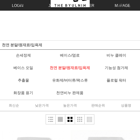
LOGIN
JOIN
ORDER
MYPAGE
천연 분말/원재료/입욕제
손세정제
베이스/염료
비누 클레이
베이스 오일
천연 분말/원재료/입욕제
기능성 첨가제
추출물
유화제/버터류/왁스류
플로럴 워터
화장품 용기
천연비누 완제품
최신순
낮은가격
높은가격
판매순위
상품명