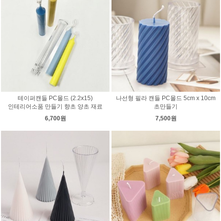
테이퍼캔들 PC몰드 (2.2x15)
나선형 필라 캔들 PC몰드 5cm x 10cm
인테리어소품 만들기 향초 양초 재료
초만들기
6,700원
7,500원