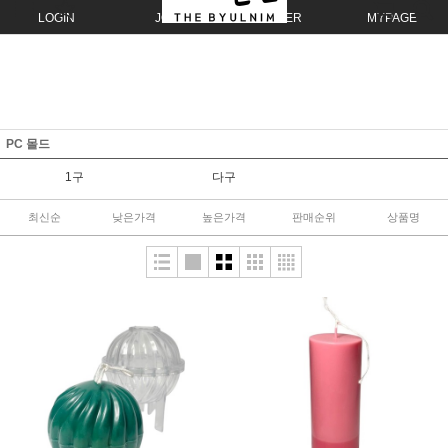
LOGIN
JOIN
ORDER
MYPAGE
PC 몰드
1구
다구
최신순
낮은가격
높은가격
판매순위
상품명