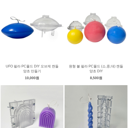
UFO 필라 PC몰드 DIY 오브제 캔들
원형 볼 필라 PC몰드 (소,중,대) 캔들
양초 만들기
양초 DIY
10,000원
8,500원