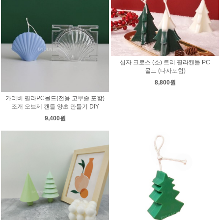
십자 크로스 (소) 트리 필라캔들 PC
몰드 (나사포함)
8,800원
가리비 필라PC몰드(전용 고무줄 포함)
조개 오브제 캔들 양초 만들기 DIY
9,400원