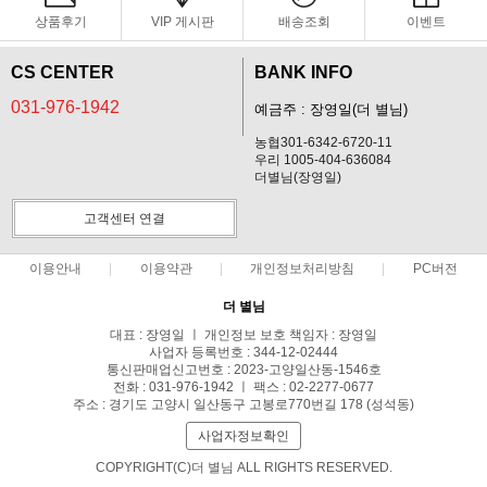
상품후기
VIP 게시판
배송조회
이벤트
CS CENTER
BANK INFO
031-976-1942
예금주 : 장영일(더 별님)
농협301-6342-6720-11
우리 1005-404-636084
더별님(장영일)
고객센터 연결
이용안내
이용약관
개인정보처리방침
PC버전
더 별님
대표 : 장영일 ㅣ 개인정보 보호 책임자 : 장영일
사업자 등록번호 : 344-12-02444
통신판매업신고번호 : 2023-고양일산동-1546호
전화 : 031-976-1942 ㅣ 팩스 : 02-2277-0677
주소 : 경기도 고양시 일산동구 고봉로770번길 178 (성석동)
사업자정보확인
COPYRIGHT(C)더 별님 ALL RIGHTS RESERVED.