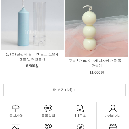
돔 (중) 실린더 필라 PC몰드 오브제
캔들 양초 만들기
구슬 3단 pc 오브제 디자인 캔들 몰드
만들기
8,900원
11,000원
더보기
(
1
/
4
)
+
공지사항
톡톡상담
1:1문의
마이페이지