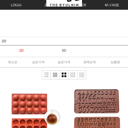
LOGIN
JOIN
ORDER
MYPAGE
2D
2D
3D
최신순
낮은가격
높은가격
판매순위
상품명