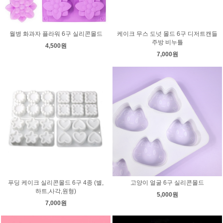
월병 화과자 플라워 6구 실리콘몰드
케이크 무스 도넛 몰드 6구 디저트캔들
주방 비누틀
4,500원
7,000원
푸딩 케이크 실리콘몰드 6구 4종 (별,
고양이 얼굴 6구 실리콘몰드
하트,사각,원형)
5,000원
7,000원