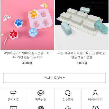
고양이 강아지 발바닥 실리콘몰드 4구
각진 직사각 비누몰드 6구 (멘톨바) 솝
DIY 레진 캔들 비누 재료
만들기 실리콘틀
3,000원
6,800원
더보기
(
1
/
10
)
+
공지사항
톡톡상담
1:1문의
마이페이지