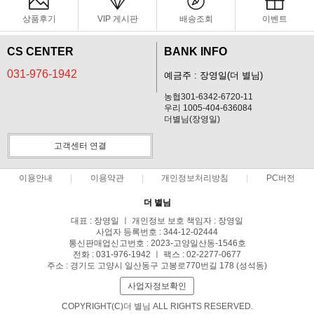
상품후기
VIP 게시판
배송조회
이벤트
CS CENTER
BANK INFO
031-976-1942
예금주 : 장영일(더 별님)
농협301-6342-6720-11
우리 1005-404-636084
더별님(장영일)
고객센터 연결
이용안내
이용약관
개인정보처리방침
PC버전
더 별님
대표 : 장영일 ㅣ 개인정보 보호 책임자 : 장영일
사업자 등록번호 : 344-12-02444
통신판매업신고번호 : 2023-고양일산동-1546호
전화 : 031-976-1942 ㅣ 팩스 : 02-2277-0677
주소 : 경기도 고양시 일산동구 고봉로770번길 178 (성석동)
사업자정보확인
COPYRIGHT(C)더 별님 ALL RIGHTS RESERVED.