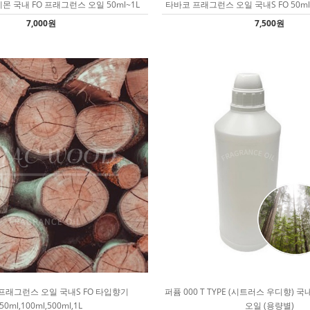
몬 국내 FO 프래그런스 오일 50ml~1L
타바코 프래그런스 오일 국내S FO 50ml,10
7,000원
7,500원
프래그런스 오일 국내S FO 타입향기
퍼퓸 000 T TYPE (시트러스 우디향) 
50ml,100ml,500ml,1L
오일 (용량별)