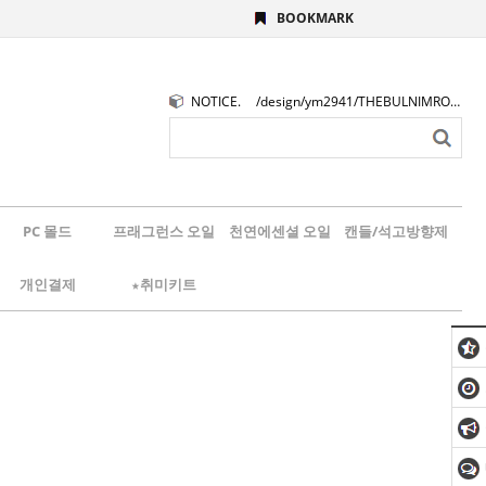
BOOKMARK
NOTICE.
/design/ym2941/THEBULNIMROGO.png
PC 몰드
프래그런스 오일
천연에센셜 오일
캔들/석고방향제
개인결제
★취미키트