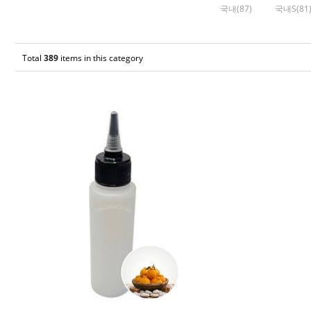
국내(87)
국내S(81
Total
389
items in this category