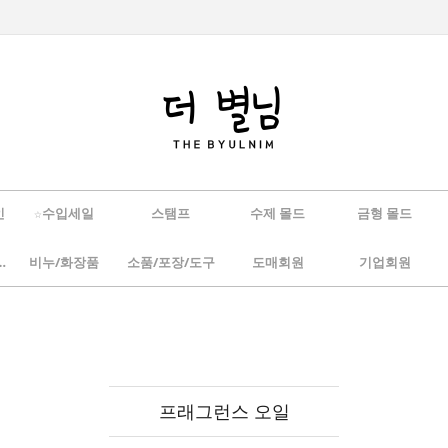
인
☆수입세일
스탬프
수제 몰드
금형 몰드
/하바리움
비누/화장품
소품/포장/도구
도매회원
기업회원
프래그런스 오일