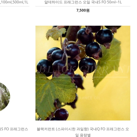
0ml,500ml,1L
알데하이드 프래그런스 오일 국내S FO 50ml~1L
7,500원
국내S FO 프래그런스
블랙커런트 (스파이시한 과일향) 국내Q FO 프래그런스 오
일 용량별