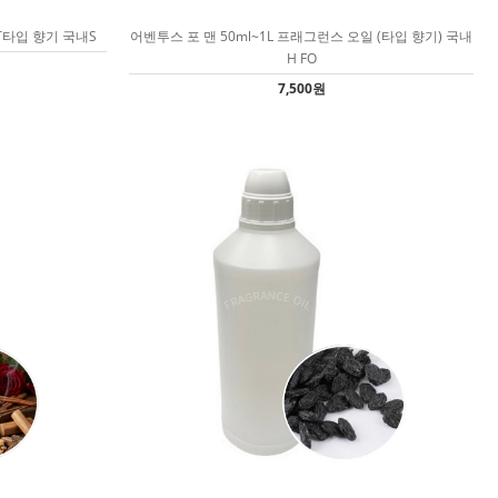
T타입 향기 국내S
어벤투스 포 맨 50ml~1L 프래그런스 오일 (타입 향기) 국내
H FO
7,500원