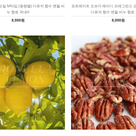
일 M타입 (용량별) 디퓨저 향수 캔들 비
포트레이트 오브더 레이디 프래그런스 오일
누 향료 국내H
디퓨저 향수 캔들 비누 향료
8,000원
8,000원