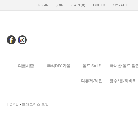
LOGIN
JOIN
CART(
0
)
ORDER
MYPAGE
여름시즌
추석DIY 가을
몰드 SALE
국내산 몰드 할
디퓨저/레진
향수/룸
HOME
>
프래그런스 오일