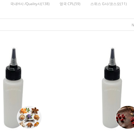
)
국내H사 /Quality사(138)
영국 CPL(59)
스위스 G사/코스모(11)