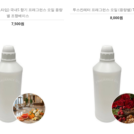
(L타입) 국내S 향기 프래그런스 오일 용량
투스칸레터 프래그런스 오일 (용량별) 
별 조향베이스
8,000원
7,500원