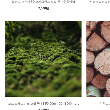
블러드 오렌지 FO 프래그런스 오일 국내Q 용량별
시트로넬라 & 레
7,500원
모스 프래그런스 오일 국내S FO 50ml,100ml,500ml,1L
가이악우드 