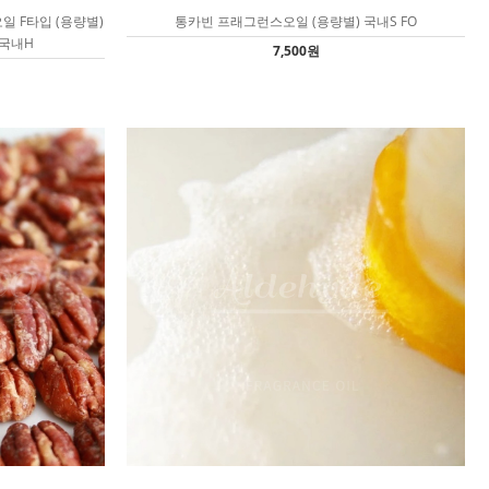
 F타입 (용량별)
통카빈 프래그런스오일 (용량별) 국내S FO
 국내H
7,500원