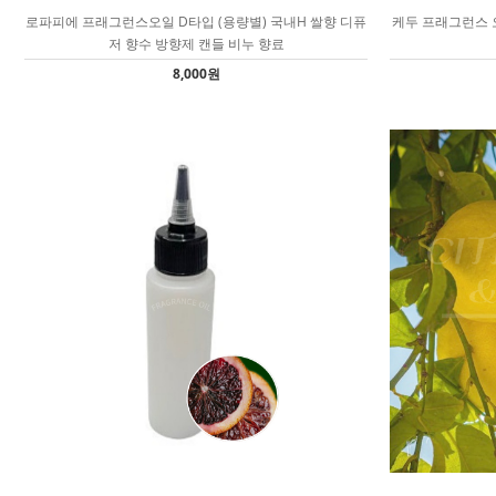
로파피에 프래그런스오일 D타입 (용량별) 국내H 쌀향 디퓨
케두 프래그런스 오
저 향수 방향제 캔들 비누 향료
8,000원