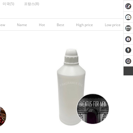
미국(5)
프랑스(8)
New
Name
Hot
Best
High price
Low price