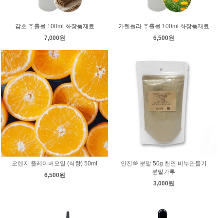
감초 추출물 100ml 화장품재료
카렌듈라 추출물 100ml 화장품재료
7,000원
6,500원
오렌지 플레이버오일 (식향) 50ml
인진쑥 분말 50g 천연 비누만들기
분말가루
6,500원
3,000원