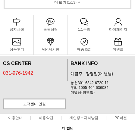
더보기
(
1
/
13
)
+
공지사항
톡톡상담
1:1문의
마이페이지
상품후기
VIP 게시판
배송조회
이벤트
CS CENTER
BANK INFO
031-976-1942
예금주 : 장영일(더 별님)
농협301-6342-6720-11
우리 1005-404-636084
더별님(장영일)
고객센터 연결
이용안내
이용약관
개인정보처리방침
PC버전
더 별님