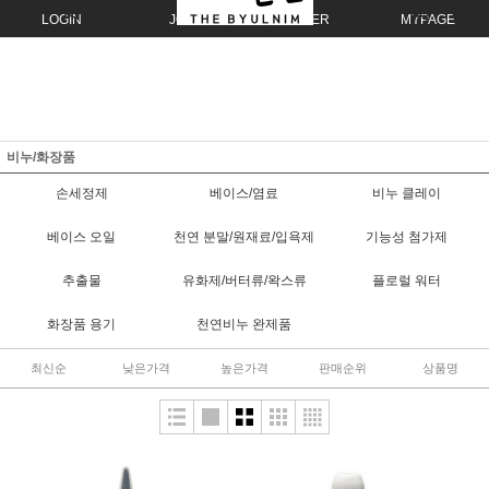
LOGIN
JOIN
ORDER
MYPAGE
비누/화장품
손세정제
베이스/염료
비누 클레이
베이스 오일
천연 분말/원재료/입욕제
기능성 첨가제
추출물
유화제/버터류/왁스류
플로럴 워터
화장품 용기
천연비누 완제품
최신순
낮은가격
높은가격
판매순위
상품명