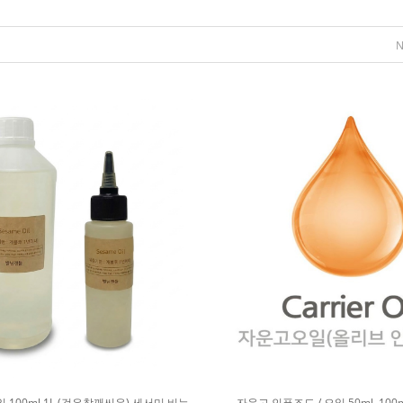
100ml 1L (검은참깨씨유) 세서미 비누
자운고 인퓨즈드 / 오일 50ml, 100ml,