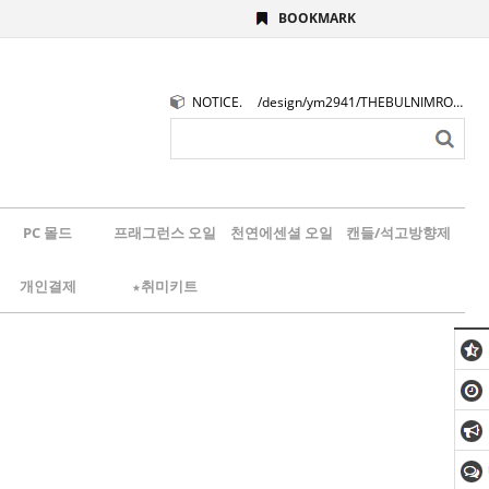
BOOKMARK
NOTICE.
/design/ym2941/THEBULNIMROGO.png
PC 몰드
프래그런스 오일
천연에센셜 오일
캔들/석고방향제
개인결제
★취미키트