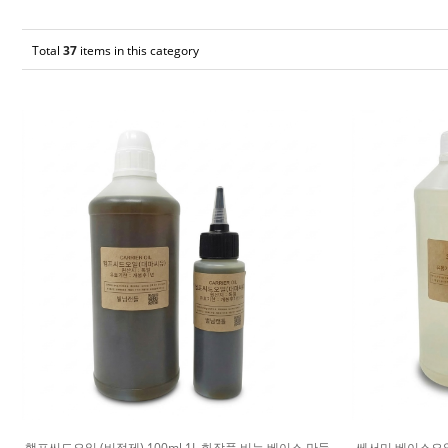
Total
37
items in this category
햄프씨드오일 (비정제) 100ml 1L 화장품 비누 베이스 만들
쎄서미 베이스오일 