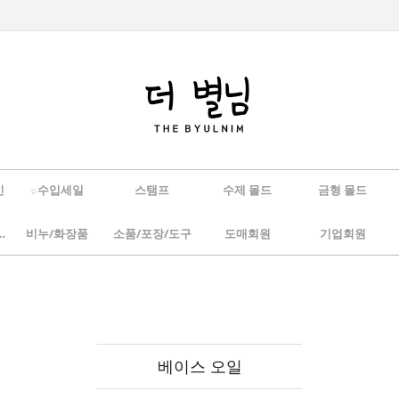
인
☆수입세일
스탬프
수제 몰드
금형 몰드
/하바리움
비누/화장품
소품/포장/도구
도매회원
기업회원
베이스 오일