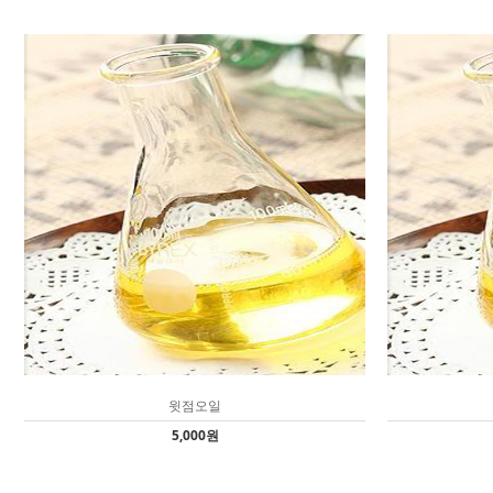
윗점오일
5,000원