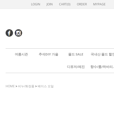
LOGIN
JOIN
CART(
0
)
ORDER
MYPAGE
여름시즌
추석DIY 가을
몰드 SALE
국내산 몰드 할
디퓨저/레진
향수/룸
HOME
>
비누/화장품
>
베이스 오일