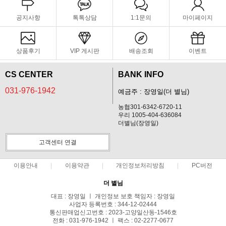
공지사항
톡톡상담
1:1문의
마이페이지
상품후기
VIP 게시판
배송조회
이벤트
CS CENTER
BANK INFO
031-976-1942
예금주 : 장영일(더 별님)
농협301-6342-6720-11
우리 1005-404-636084
더별님(장영일)
고객센터 연결
이용안내
이용약관
개인정보처리방침
PC버전
더 별님
대표 : 장영일 ㅣ 개인정보 보호 책임자 : 장영일
사업자 등록번호 : 344-12-02444
통신판매업신고번호 : 2023-고양일산동-1546호
전화 : 031-976-1942 ㅣ 팩스 : 02-2277-0677