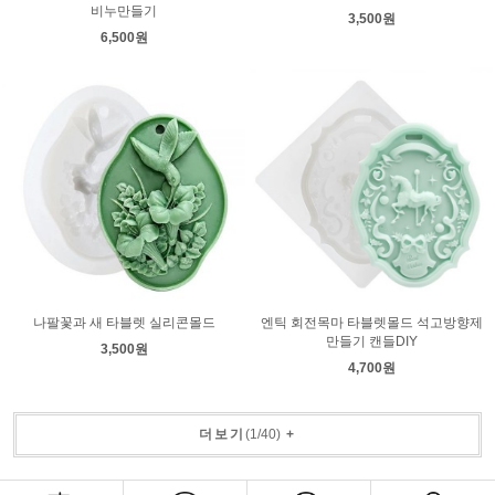
비누만들기
3,500원
6,500원
나팔꽃과 새 타블렛 실리콘몰드
엔틱 회전목마 타블렛몰드 석고방향제
만들기 캔들DIY
3,500원
4,700원
더보기
(
1
/
40
)
+