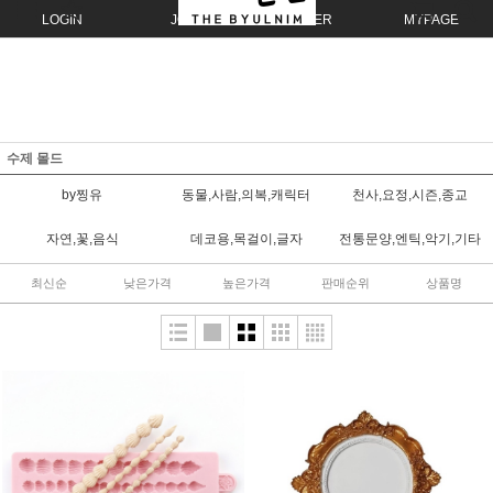
LOGIN
JOIN
ORDER
MYPAGE
수제 몰드
by찡유
동물,사람,의복,캐릭터
천사,요정,시즌,종교
자연,꽃,음식
데코용,목걸이,글자
전통문양,엔틱,악기,기타
최신순
낮은가격
높은가격
판매순위
상품명