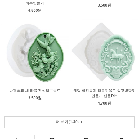
비누만들기
3,500원
6,500원
나팔꽃과 새 타블렛 실리콘몰드
엔틱 회전목마 타블렛몰드 석고방향제
만들기 캔들DIY
3,500원
4,700원
더보기
(
1
/
40
)
+