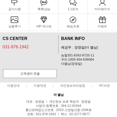
공지사항
톡톡상담
1:1문의
마이페이지
상품후기
VIP 게시판
배송조회
이벤트
CS CENTER
BANK INFO
031-976-1942
예금주 : 장영일(더 별님)
농협301-6342-6720-11
우리 1005-404-636084
더별님(장영일)
고객센터 연결
이용안내
이용약관
개인정보처리방침
PC버전
더 별님
대표 : 장영일 ㅣ 개인정보 보호 책임자 : 장영일
사업자 등록번호 : 344-12-02444
통신판매업신고번호 : 2023-고양일산동-1546호
전화 : 031-976-1942 ㅣ 팩스 : 02-2277-0677