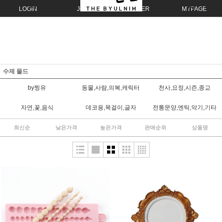
LOGIN
JOIN
ORDER
MYPAGE
수제 몰드
by찡유
동물,사람,의복,캐릭터
천사,요정,시즌,종교
자연,꽃,음식
데코용,목걸이,글자
전통문양,엔틱,악기,기타
최신순
낮은가격
높은가격
판매순위
상품명