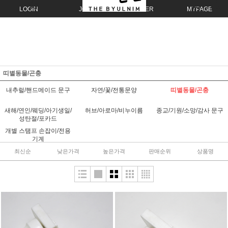
LOGIN
JOIN
ORDER
MYPAGE
띠별동물/곤충
내추럴/핸드메이드 문구
자연/꽃/전통문양
띠별동물/곤충
새해/연인/웨딩/아기생일/
허브/아로마/비누이름
종교/기원/소망/감사 문구
성탄절/포카드
개별 스탬프 손잡이/전용
기계
최신순
낮은가격
높은가격
판매순위
상품명