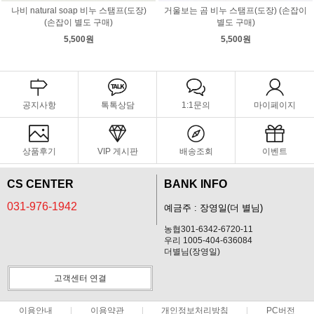
나비 natural soap 비누 스탬프(도장)
거울보는 곰 비누 스탬프(도장) (손잡이
(손잡이 별도 구매)
별도 구매)
5,500원
5,500원
공지사항
톡톡상담
1:1문의
마이페이지
상품후기
VIP 게시판
배송조회
이벤트
CS CENTER
BANK INFO
031-976-1942
예금주 : 장영일(더 별님)
농협301-6342-6720-11
우리 1005-404-636084
더별님(장영일)
고객센터 연결
이용안내
이용약관
개인정보처리방침
PC버전