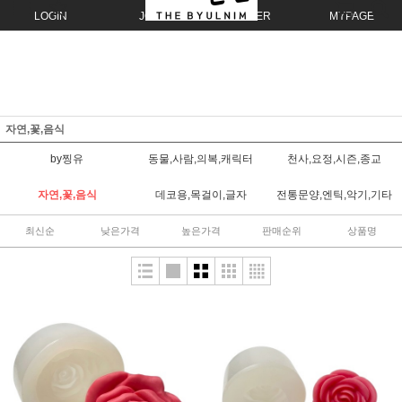
LOGIN
JOIN
ORDER
MYPAGE
자연,꽃,음식
by찡유
동물,사람,의복,캐릭터
천사,요정,시즌,종교
자연,꽃,음식
데코용,목걸이,글자
전통문양,엔틱,악기,기타
최신순
낮은가격
높은가격
판매순위
상품명