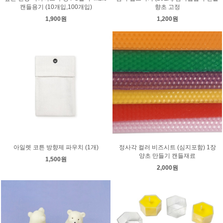
캔들용기 (10개입,100개입)
향초 고정
1,900원
1,200원
아일렛 코튼 방향제 파우치 (1개)
정사각 컬러 비즈시트 (심지포함) 1장
양초 만들기 캔들재료
1,500원
2,000원