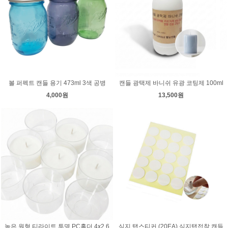
볼 퍼펙트 캔들 용기 473ml 3색 공병
캔들 광택제 바니쉬 유광 코팅제 100ml
4,000원
13,500원
높은 원형 티라이트 투명 PC홀더 4x2.6
심지 탭스티커 (20EA) 심지탭접착 캔들