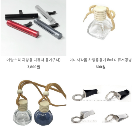
메탈스틱 차량용 디퓨저 용기(8색)
미니사각돔 차량용용기 8ml 디퓨저공병
3,800원
600원