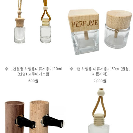
우드 긴원형 차량용디퓨저용기 10ml
우드캡 차량용 디퓨저용기 50ml (원형,
(랜덤) 고무마개포함
퍼퓸사각)
600원
2,000원