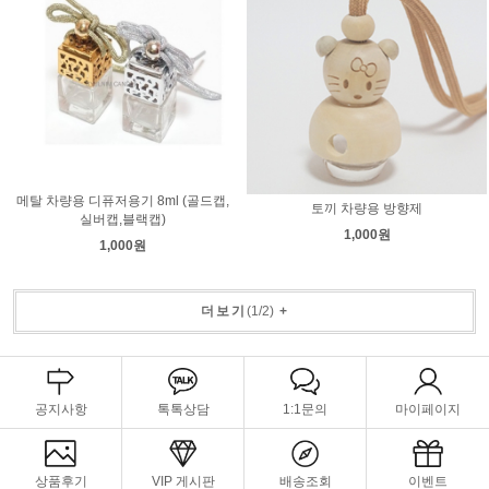
메탈 차량용 디퓨저용기 8ml (골드캡,
토끼 차량용 방향제
실버캡,블랙캡)
1,000원
1,000원
더보기
(
1
/
2
)
+
공지사항
톡톡상담
1:1문의
마이페이지
상품후기
VIP 게시판
배송조회
이벤트