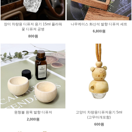
장미 차량용 디퓨저 용기 15ml 플라워
나무케이스 화산석 발향 디퓨저 세트
꽃 디퓨져 공병
6,800원
800원
원형볼 원목 발향 디퓨저
고양이 차량용디퓨저용기 5ml
(고무마개포함)
2,000원
600원