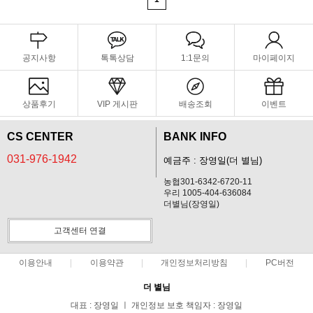
공지사항
톡톡상담
1:1문의
마이페이지
상품후기
VIP 게시판
배송조회
이벤트
CS CENTER
BANK INFO
031-976-1942
예금주 : 장영일(더 별님)
농협301-6342-6720-11
우리 1005-404-636084
더별님(장영일)
고객센터 연결
이용안내
이용약관
개인정보처리방침
PC버전
더 별님
대표 : 장영일 ㅣ 개인정보 보호 책임자 : 장영일