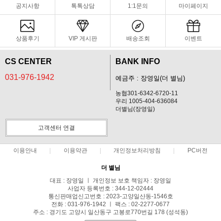
공지사항
톡톡상담
1:1문의
마이페이지
상품후기
VIP 게시판
배송조회
이벤트
CS CENTER
BANK INFO
031-976-1942
예금주 : 장영일(더 별님)
농협301-6342-6720-11
우리 1005-404-636084
더별님(장영일)
고객센터 연결
이용안내
이용약관
개인정보처리방침
PC버전
더 별님
대표 : 장영일 ㅣ 개인정보 보호 책임자 : 장영일
사업자 등록번호 : 344-12-02444
통신판매업신고번호 : 2023-고양일산동-1546호
전화 : 031-976-1942 ㅣ 팩스 : 02-2277-0677
주소 : 경기도 고양시 일산동구 고봉로770번길 178 (성석동)