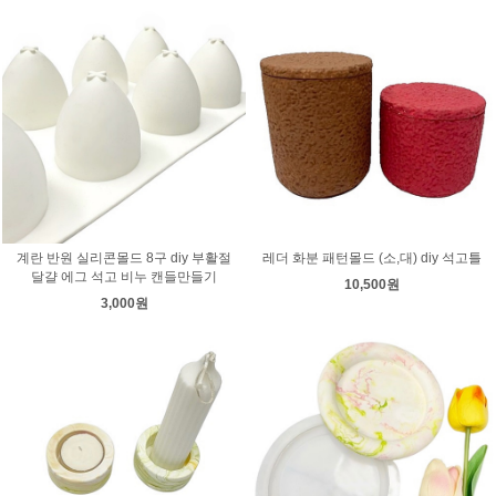
계란 반원 실리콘몰드 8구 diy 부활절
레더 화분 패턴몰드 (소,대) diy 석고틀
달걀 에그 석고 비누 캔들만들기
10,500원
3,000원