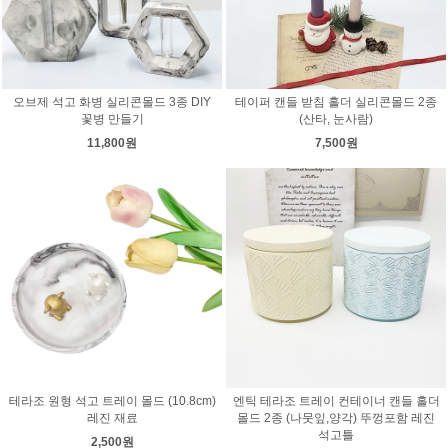
오브제 석고 화병 실리콘몰드 3종 DIY
테이퍼 캔들 받침 홀더 실리콘몰드 2종
꽃병 만들기
(산타, 눈사람)
11,800원
7,500원
테라조 원형 석고 트레이 몰드 (10.8cm)
엔틱 테라조 트레이 컨테이너 캔들 홀더
레진 재료
몰드 2종 (나뭇잎,양각) 뚜껑포함 레진
석고틀
2,500원