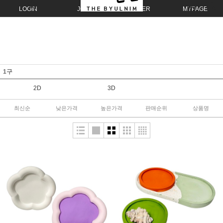
LOGIN
JOIN
ORDER
MYPAGE
1구
2D
3D
최신순
낮은가격
높은가격
판매순위
상품명