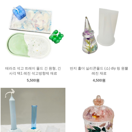
테라조 석고 트레이 몰드 긴 원형, 긴
반지 홀더 실리콘몰드 (소) diy 링 원뿔
사각 택1 레진 석고방향제 재료
레진 재료
5,500원
4,500원