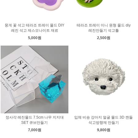
뭉게 꽃 석고 테라조 트레이 몰드 DIY
테라조 트레이 미니 원형 몰드 diy
레진 석고 제스모나이트 재료
레진만들기 석고틀
5,000원
2,500원
정사각 레진몰드 7.5cm 나무 지지대
입체 비숑 강아지 얼굴 몰드 3D 캔들
SET 큐브만들기
석고방향제 만들기
7,000원
9,800원