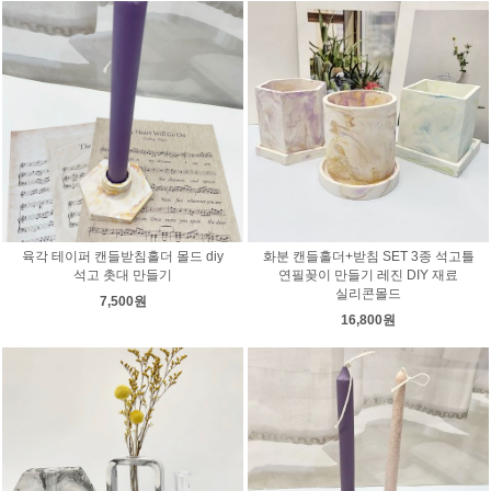
육각 테이퍼 캔들받침홀더 몰드 diy
화분 캔들홀더+받침 SET 3종 석고틀
석고 촛대 만들기
연필꽂이 만들기 레진 DIY 재료
실리콘몰드
7,500원
16,800원