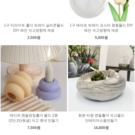
1구 티라이트 홀더 트레이 실리콘몰드
1구 테라조 트레이 코스터 원형몰드 DIY
DIY 레진 석고방향제 재료
레진 석고방향제 재료
2,500원
5,000원
테이퍼 캔들받침홀더 몰드 2종
화분 타원 캔들홀더 석고몰드
(2단,3단동글) 석고 촛대 만들기
인테리어소품만들기
7,500원
16,800원