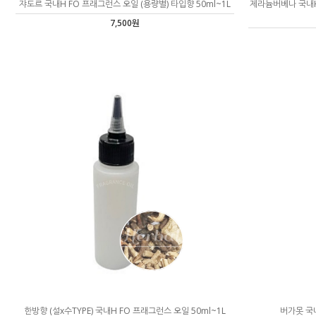
쟈도르 국내H FO 프래그런스 오일 (용량별) 타입향 50ml~1L
제라늄버베나 국내H 
7,500원
한방향 (설x수TYPE) 국내H FO 프래그런스 오일 50ml~1L
버가못 국내