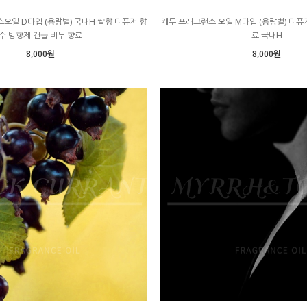
오일 D타입 (용량별) 국내H 쌀향 디퓨저 향
케두 프래그런스 오일 M타입 (용량별) 디퓨
수 방향제 캔들 비누 향료
료 국내H
8,000원
8,000원