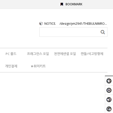
BOOKMARK
NOTICE.
/design/ym2941/THEBULNIMROGO.png
PC 몰드
프래그런스 오일
천연에센셜 오일
캔들/석고방향제
개인결제
★취미키트