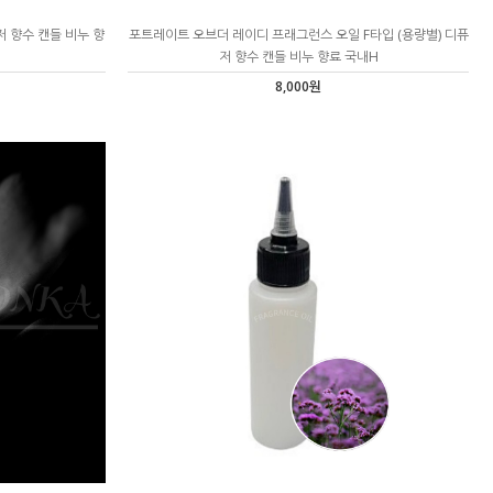
저 향수 캔들 비누 향
포트레이트 오브더 레이디 프래그런스 오일 F타입 (용량별) 디퓨
저 향수 캔들 비누 향료 국내H
8,000원