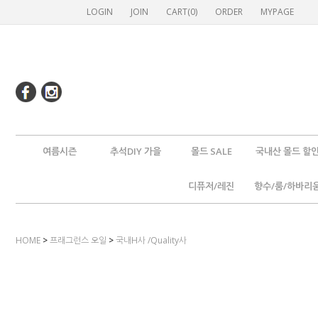
LOGIN
JOIN
CART(
0
)
ORDER
MYPAGE
여름시즌
추석DIY 가을
몰드 SALE
국내산 몰드 할
디퓨저/레진
향수/룸/하바리
HOME
>
프래그런스 오일
>
국내H사 /Quality사