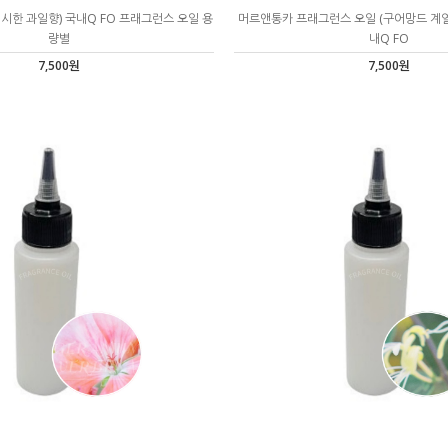
시한 과일향) 국내Q FO 프래그런스 오일 용
머르앤통카 프래그런스 오일 (구어망드 계열) 
량별
내Q FO
7,500원
7,500원