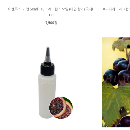
어벤투스 포 맨 50ml~1L 프래그런스 오일 (타입 향기) 국내H
로파피에 프래그런스
FO
7,500원