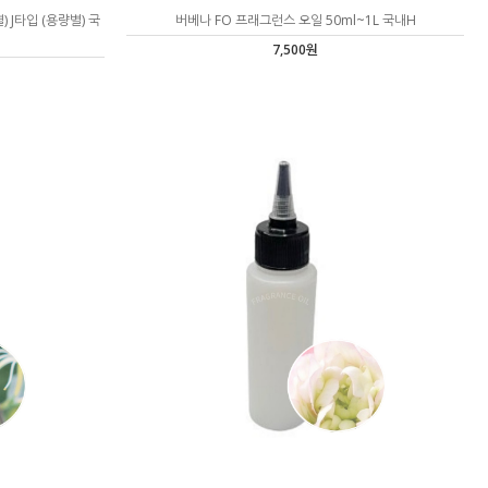
J타입 (용량별) 국
버베나 FO 프래그런스 오일 50ml~1L 국내H
7,500원