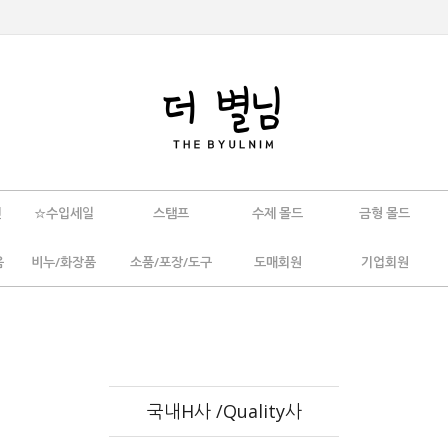
인
☆수입세일
스탬프
수제 몰드
금형 몰드
움
비누/화장품
소품/포장/도구
도매회원
기업회원
국내H사 /Quality사