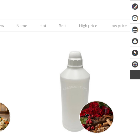
ew
Name
Hot
Best
High price
Low price