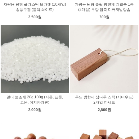
차량용 원형 플라스틱 브라켓 (10개입)
차량용 원형 클립 방향제 리필솜 1봉
송풍구캡 (블랙,화이트)
(2개입) 무향 압축 디퓨저발향솜
2,500원
300원
멀티 보조제 20g,100g (저온, 표준,
우드 방향제 삼나무 스틱 (시더우드)
고온, 이지파라핀)
2개입 한세트
2,000원
2,800원