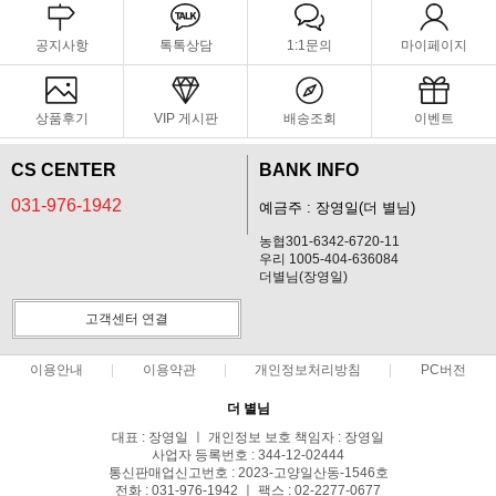
공지사항
톡톡상담
1:1문의
마이페이지
상품후기
VIP 게시판
배송조회
이벤트
CS CENTER
BANK INFO
031-976-1942
예금주 : 장영일(더 별님)
농협301-6342-6720-11
우리 1005-404-636084
더별님(장영일)
고객센터 연결
이용안내
이용약관
개인정보처리방침
PC버전
더 별님
대표 : 장영일 ㅣ 개인정보 보호 책임자 : 장영일
사업자 등록번호 : 344-12-02444
통신판매업신고번호 : 2023-고양일산동-1546호
전화 : 031-976-1942 ㅣ 팩스 : 02-2277-0677