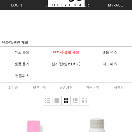
LOGIN
JOIN
ORDER
MYPAGE
유화제/관련 재료
석고 분말
유화제/관련 재료
캔들 왁스
캔들 용기
심지/탭/염료(색소)
석고파츠
캔들파츠
최신순
낮은가격
높은가격
판매순위
상품명