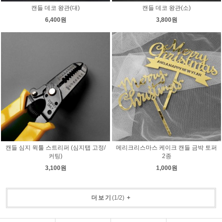
캔들 데코 왕관(대)
캔들 데코 왕관(소)
6,400원
3,800원
캔들 심지 윅툴 스트리퍼 (심지탭 고정/
메리크리스마스 케이크 캔들 금박 토퍼
커팅)
2종
3,100원
1,000원
더보기
(
1
/
2
)
+