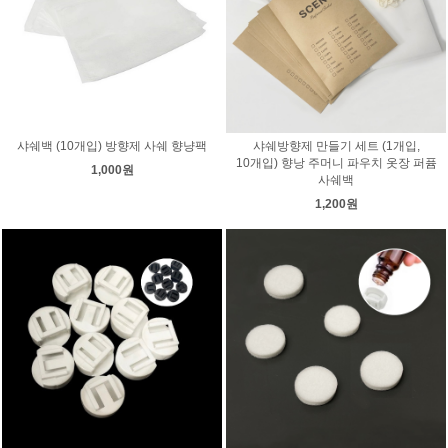
샤쉐백 (10개입) 방향제 사쉐 향냥팩
샤쉐방향제 만들기 세트 (1개입,
10개입) 향낭 주머니 파우치 옷장 퍼퓸
1,000원
사쉐백
1,200원