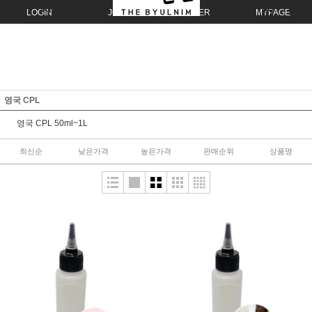
LOGIN
JOIN
ORDER
MYPAGE
영국 CPL
영국 CPL 50ml~1L
최신순
낮은가격
높은가격
판매순위
상품명