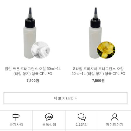
클린 코튼 프래그런스 오일 50ml~1L
S타입 프리지아 프래그런스 오일
(타입 향기) 영국 CPL FO
50ml~1L (타입 향기) 영국 CPL FO
7,500원
7,500원
더보기
(
1
/
3
)
+
공지사항
톡톡상담
1:1문의
마이페이지