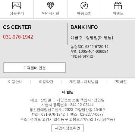
상품후기
VIP 게시판
배송조회
이벤트
CS CENTER
BANK INFO
031-976-1942
예금주 : 장영일(더 별님)
농협301-6342-6720-11
우리 1005-404-636084
더별님(장영일)
고객센터 연결
이용안내
이용약관
개인정보처리방침
PC버전
더 별님
대표 : 장영일 ㅣ 개인정보 보호 책임자 : 장영일
사업자 등록번호 : 344-12-02444
통신판매업신고번호 : 2023-고양일산동-1546호
전화 : 031-976-1942 ㅣ 팩스 : 02-2277-0677
주소 : 경기도 고양시 일산동구 고봉로770번길 178 (성석동)
사업자정보확인