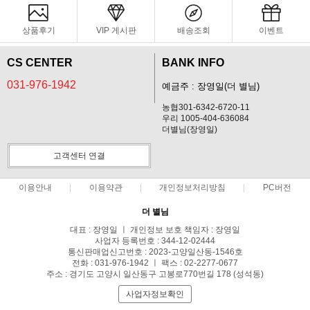
상품후기
VIP 게시판
배송조회
이벤트
CS CENTER
BANK INFO
031-976-1942
예금주 : 장영일(더 별님)
농협301-6342-6720-11
우리 1005-404-636084
더별님(장영일)
고객센터 연결
이용안내
이용약관
개인정보처리방침
PC버전
더 별님
대표 : 장영일 ㅣ 개인정보 보호 책임자 : 장영일
사업자 등록번호 : 344-12-02444
통신판매업신고번호 : 2023-고양일산동-1546호
전화 : 031-976-1942 ㅣ 팩스 : 02-2277-0677
주소 : 경기도 고양시 일산동구 고봉로770번길 178 (성석동)
사업자정보확인