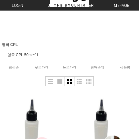
LOGIN
JOIN
ORDER
MYPAGE
영국 CPL
영국 CPL 50ml~1L
최신순
낮은가격
높은가격
판매순위
상품명