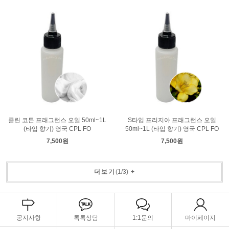
클린 코튼 프래그런스 오일 50ml~1L
S타입 프리지아 프래그런스 오일
(타입 향기) 영국 CPL FO
50ml~1L (타입 향기) 영국 CPL FO
7,500원
7,500원
더보기
(
1
/
3
)
+
공지사항
톡톡상담
1:1문의
마이페이지