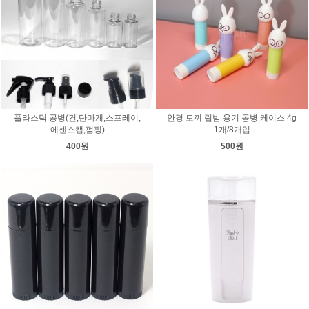
플라스틱 공병(건,단마개,스프레이,
안경 토끼 립밤 용기 공병 케이스 4g
에센스캡,펌핑)
1개/8개입
400원
500원