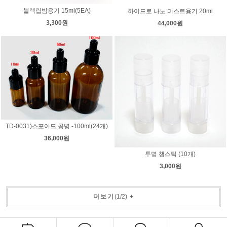
블랙립밤용기 15ml(5EA)
하이드로 나노 미스트용기 20ml
3,300원
44,000원
TD-0031)스포이드 공병 -100ml(24개)
36,000원
투명 챕스틱 (10개)
3,000원
더보기
(
1
/
2
)
+