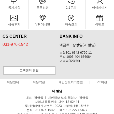
공지사항
톡톡상담
1:1문의
마이페이지
상품후기
VIP 게시판
배송조회
이벤트
CS CENTER
BANK INFO
031-976-1942
예금주 : 장영일(더 별님)
농협301-6342-6720-11
우리 1005-404-636084
더별님(장영일)
고객센터 연결
이용안내
이용약관
개인정보처리방침
PC버전
더 별님
대표 : 장영일 ㅣ 개인정보 보호 책임자 : 장영일
사업자 등록번호 : 344-12-02444
통신판매업신고번호 : 2023-고양일산동-1546호
전화 : 031-976-1942 ㅣ 팩스 : 02-2277-0677