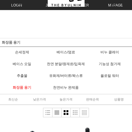
LOGIN
JOIN
ORDER
MYPAGE
화장품 용기
손세정제
베이스/염료
비누 클레이
베이스 오일
천연 분말/원재료/입욕제
기능성 첨가제
추출물
유화제/버터류/왁스류
플로럴 워터
화장품 용기
천연비누 완제품
최신순
낮은가격
높은가격
판매순위
상품명