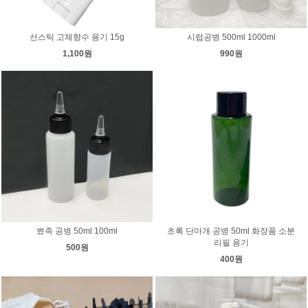
선스틱 고체향수 용기 15g
시럽공병 500ml 1000ml
1,100원
990원
뾰족 공병 50ml 100ml
초록 단마개 공병 50ml 화장품 소분
리필 용기
500원
400원