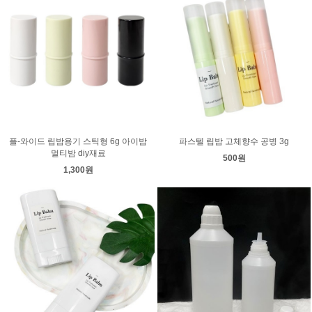
플-와이드 립밤용기 스틱형 6g 아이밤
파스텔 립밤 고체향수 공병 3g
멀티밤 diy재료
500원
1,300원