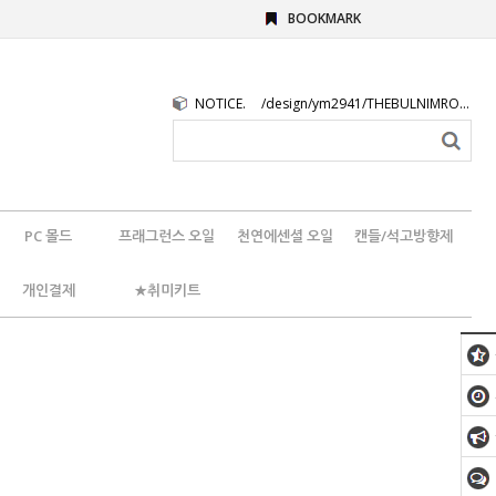
BOOKMARK
NOTICE.
/design/ym2941/THEBULNIMROGO.png
PC 몰드
프래그런스 오일
천연에센셜 오일
캔들/석고방향제
개인결제
★취미키트