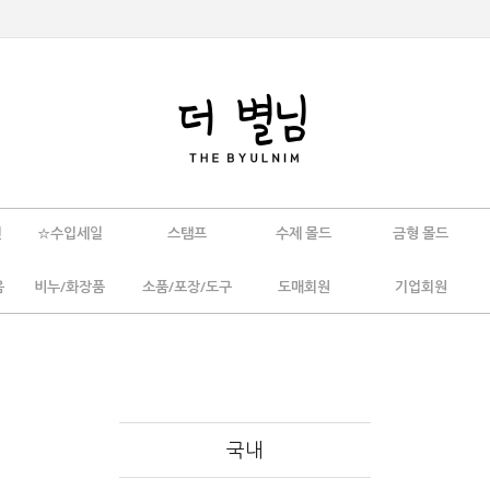
인
☆수입세일
스탬프
수제 몰드
금형 몰드
움
비누/화장품
소품/포장/도구
도매회원
기업회원
국내