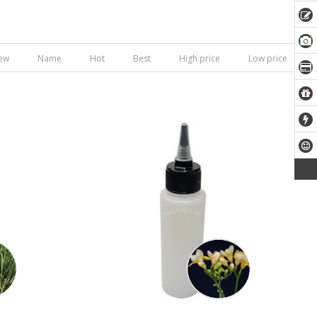
ew
Name
Hot
Best
High price
Low price