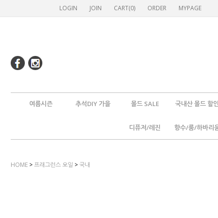
LOGIN
JOIN
CART(
0
)
ORDER
MYPAGE
여름시즌
추석DIY 가을
몰드 SALE
국내산 몰드 할
디퓨저/레진
향수/룸/하바리
HOME
>
프래그런스 오일
>
국내