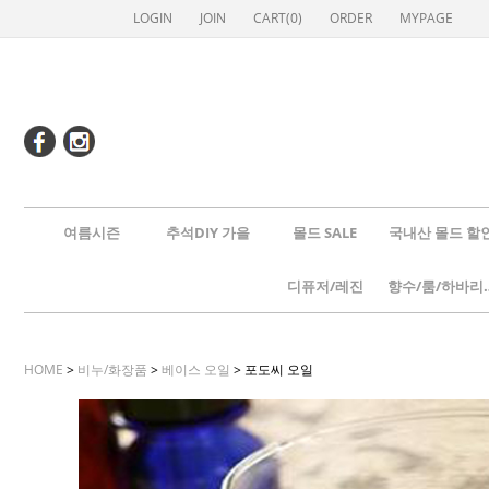
LOGIN
JOIN
CART(
0
)
ORDER
MYPAGE
여름시즌
추석DIY 가을
몰드 SALE
국내산 몰드 할
디퓨저/레진
향수/룸
HOME
>
비누/화장품
>
베이스 오일
> 포도씨 오일