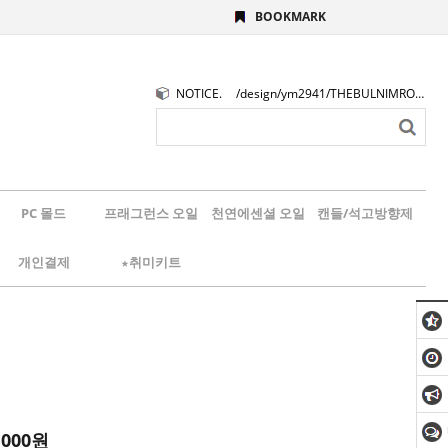
BOOKMARK
NOTICE.
/design/ym2941/THEBULNIMROGO.png
PC 몰드
프래그런스 오일
천연에센셜 오일
캔들/석고방향제
개인결제
★취미키트
,000원