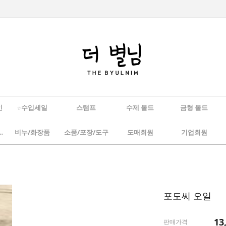
인
☆수입세일
스탬프
수제 몰드
금형 몰드
/하바리움
비누/화장품
소품/포장/도구
도매회원
기업회원
포도씨 오일
13
판매가격