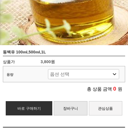
동백유 100ml,500ml,1L
상품가
3,800원
용량
0
총 상품 금액
원
바로 구매하기
장바구니
관심상품