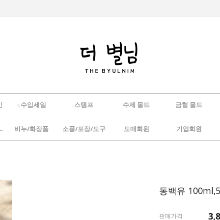
인
☆수입세일
스탬프
수제 몰드
금형 몰드
/하바리움
비누/화장품
소품/포장/도구
도매회원
기업회원
동백유 100ml,5
3,
판매가격