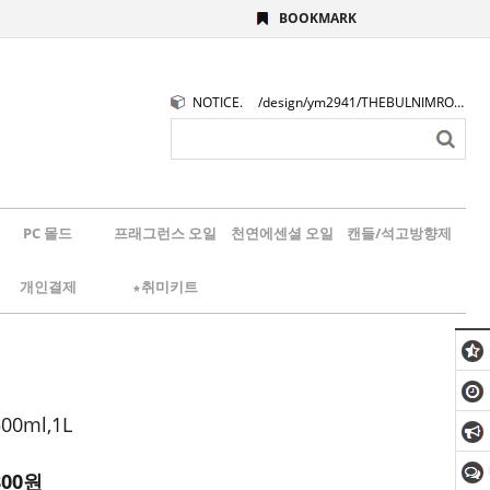
BOOKMARK
NOTICE.
/design/ym2941/THEBULNIMROGO.png
PC 몰드
프래그런스 오일
천연에센셜 오일
캔들/석고방향제
개인결제
★취미키트
00ml,1L
800원