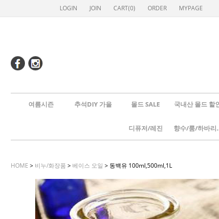
LOGIN
JOIN
CART(
0
)
ORDER
MYPAGE
여름시즌
추석DIY 가을
몰드 SALE
국내산 몰드 할
디퓨저/레진
향수/룸
HOME
>
비누/화장품
>
베이스 오일
> 동백유 100ml,500ml,1L