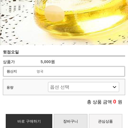
윗점오일
상품가
5,000원
원산지
영국
용량
0
총 상품 금액
원
바로 구매하기
장바구니
관심상품