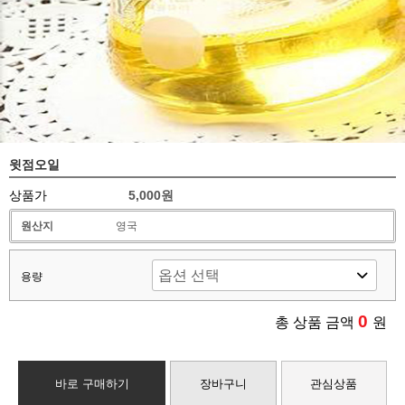
윗점오일
상품가
5,000원
원산지
영국
용량
0
총 상품 금액
원
바로 구매하기
장바구니
관심상품