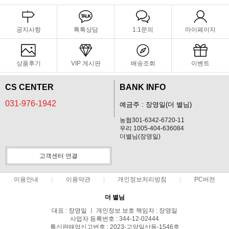
공지사항
톡톡상담
1:1문의
마이페이지
상품후기
VIP 게시판
배송조회
이벤트
CS CENTER
BANK INFO
031-976-1942
예금주 : 장영일(더 별님)
농협301-6342-6720-11
우리 1005-404-636084
더별님(장영일)
고객센터 연결
이용안내
이용약관
개인정보처리방침
PC버전
더 별님
대표 : 장영일 ㅣ 개인정보 보호 책임자 : 장영일
사업자 등록번호 : 344-12-02444
통신판매업신고번호 : 2023-고양일산동-1546호