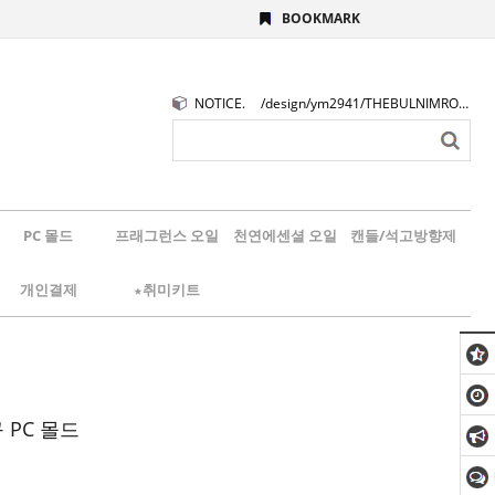
BOOKMARK
NOTICE.
/design/ym2941/THEBULNIMROGO.png
PC 몰드
프래그런스 오일
천연에센셜 오일
캔들/석고방향제
개인결제
★취미키트
 PC 몰드