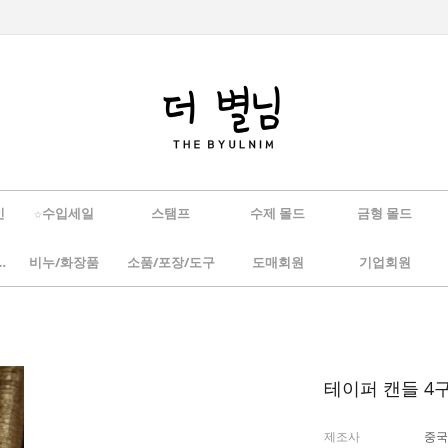
인
☆수입세일
스탬프
수제 몰드
금형 몰드
/하바리움
비누/화장품
소품/포장/도구
도매회원
기업회원
테이퍼 캔들 4구
제조사
중국