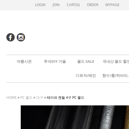
LOGIN
JOIN
CART(
0
)
ORDER
MYPAGE
여름시즌
추석DIY 가을
몰드 SALE
국내산 몰드 할
디퓨저/레진
향수/룸
HOME
>
PC 몰드
>
다구
> 테이퍼 캔들 4구 PC 몰드