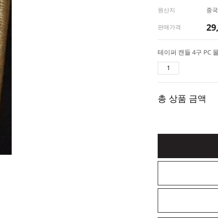
원산지
중국
29
판매가격
테이퍼 캔들 4구 PC 
총 상품 금액