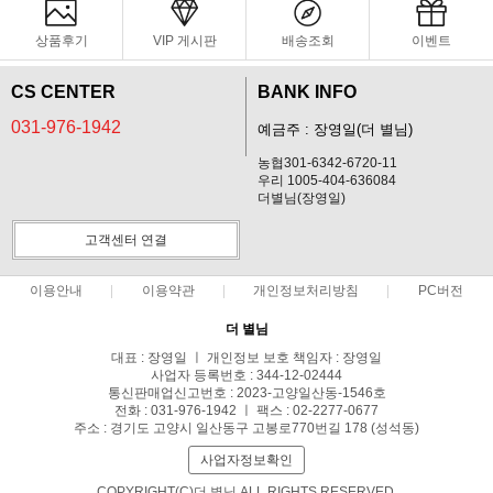
상품후기
VIP 게시판
배송조회
이벤트
CS CENTER
BANK INFO
031-976-1942
예금주 : 장영일(더 별님)
농협301-6342-6720-11
우리 1005-404-636084
더별님(장영일)
고객센터 연결
이용안내
이용약관
개인정보처리방침
PC버전
더 별님
대표 : 장영일 ㅣ 개인정보 보호 책임자 : 장영일
사업자 등록번호 : 344-12-02444
통신판매업신고번호 : 2023-고양일산동-1546호
전화 : 031-976-1942 ㅣ 팩스 : 02-2277-0677
주소 : 경기도 고양시 일산동구 고봉로770번길 178 (성석동)
사업자정보확인
COPYRIGHT(C)더 별님 ALL RIGHTS RESERVED.