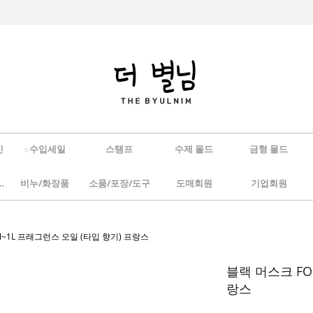
인
☆수입세일
스탬프
수제 몰드
금형 몰드
/하바리움
비누/화장품
소품/포장/도구
도매회원
기업회원
ml~1L 프래그런스 오일 (타입 향기) 프랑스
블랙 머스크 FO
랑스