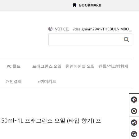
BOOKMARK
NOTICE.
/design/ym2941/THEBULNIMROGO.png
PC 몰드
프래그런스 오일
천연에센셜 오일
캔들/석고방향제
개인결제
★취미키트
 50ml~1L 프래그런스 오일 (타입 향기) 프