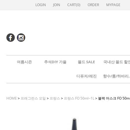
LOGIN
JOIN
CART(
0
)
ORDER
MYPAGE
여름시즌
추석DIY 가을
몰드 SALE
국내산 몰드 할
디퓨저/레진
향수/룸
HOME
>
프래그런스 오일
>
프랑스
>
프랑스 FO 50ml~1L
> 블랙 머스크 FO 50