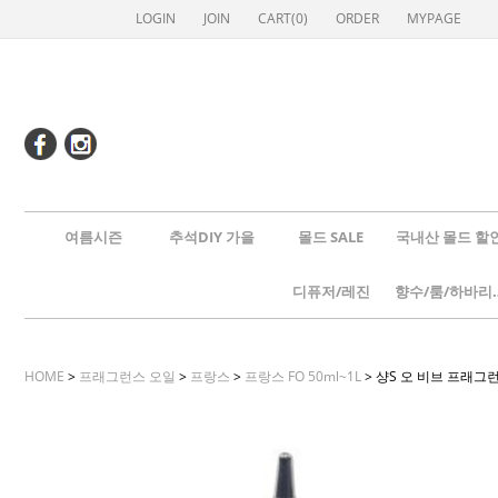
LOGIN
JOIN
CART(
0
)
ORDER
MYPAGE
여름시즌
추석DIY 가을
몰드 SALE
국내산 몰드 할
디퓨저/레진
향수/룸
HOME
>
프래그런스 오일
>
프랑스
>
프랑스 FO 50ml~1L
> 샹S 오 비브 프래그런스