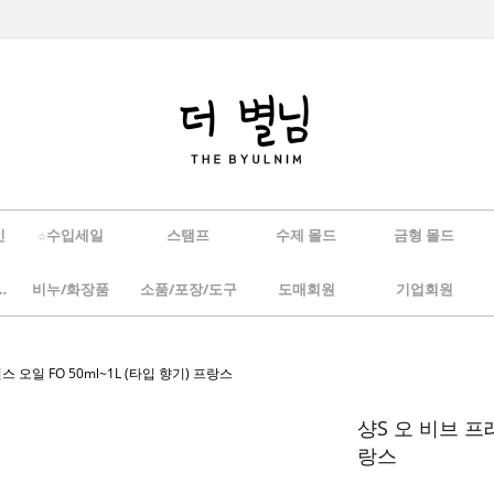
인
☆수입세일
스탬프
수제 몰드
금형 몰드
/하바리움
비누/화장품
소품/포장/도구
도매회원
기업회원
 오일 FO 50ml~1L (타입 향기) 프랑스
샹S 오 비브 프래
랑스