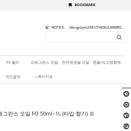
BOOKMARK
NOTICE.
/design/ym2941/THEBULNIMROGO.png
PC 몰드
프래그런스 오일
천연에센셜 오일
캔들/석고방향제
개인결제
★취미키트
그런스 오일 FO 50ml~1L (타입 향기) 프