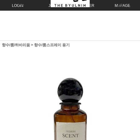
LOGIN
JOIN
ORDER
MYPAGE
향수/룸/하바리움
>
향수/룸스프레이 용기