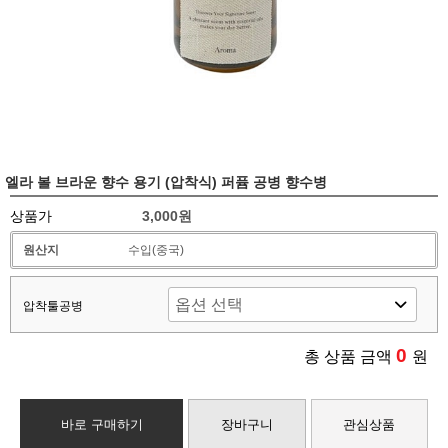
엘라 볼 브라운 향수 용기 (압착식) 퍼퓸 공병 향수병
상품가
3,000원
원산지
수입(중국)
압착툴공병
0
총 상품 금액
원
바로 구매하기
장바구니
관심상품