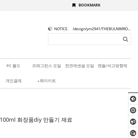
BOOKMARK
NOTICE.
/design/ym2941/THEBULNIMROGO.png
PC 몰드
프래그런스 오일
천연에센셜 오일
캔들/석고방향제
개인결제
★취미키트
100ml 화장품diy 만들기 재료