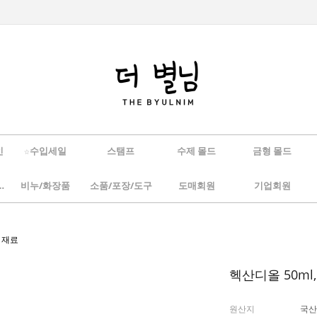
인
☆수입세일
스탬프
수제 몰드
금형 몰드
/하바리움
비누/화장품
소품/포장/도구
도매회원
기업회원
기 재료
헥산디올 50ml,
원산지
국산