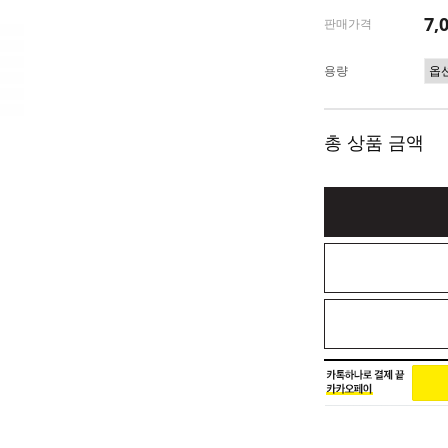
7,
판매가격
용량
총 상품 금액