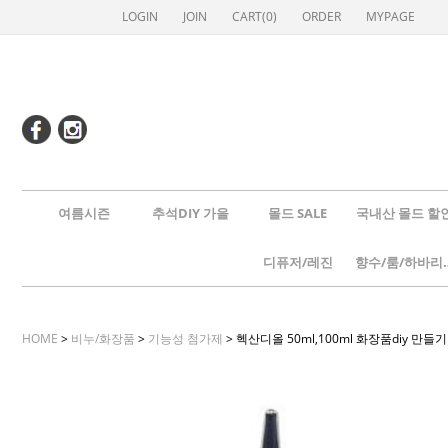
LOGIN
JOIN
CART(
0
)
ORDER
MYPAGE
여름시즌
추석DIY 가을
몰드 SALE
국내산 몰드 할
디퓨저/레진
향수/룸
HOME
>
비누/화장품
>
기능성 첨가제
> 헥산디올 50ml,100ml 화장품diy 만들