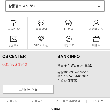
상품정보고시 보기
공지사항
톡톡상담
1:1문의
마이페이지
상품후기
VIP 게시판
배송조회
이벤트
CS CENTER
BANK INFO
031-976-1942
예금주 : 장영일(더 별님)
농협301-6342-6720-11
우리 1005-404-636084
더별님(장영일)
고객센터 연결
이용안내
이용약관
개인정보처리방침
PC버전
더 별님