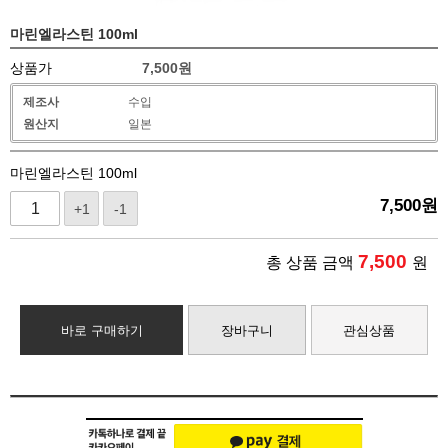
마린엘라스틴 100ml
상품가
7,500
원
제조사
수입
원산지
일본
마린엘라스틴 100ml
7,500
원
+1
-1
7,500
총 상품 금액
원
바로 구매하기
장바구니
관심상품