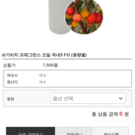
슈가리치 프래그런스 오일 국내S FO (용량별)
상품가
7,500원
제조사
국내
원산지
국내
용량
0
총 상품 금액
원
바로 구매하기
장바구니
관심상품