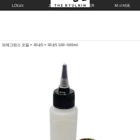
LOGIN
JOIN
ORDER
MYPAGE
프래그런스 오일
>
국내S
>
국내S 100~500ml