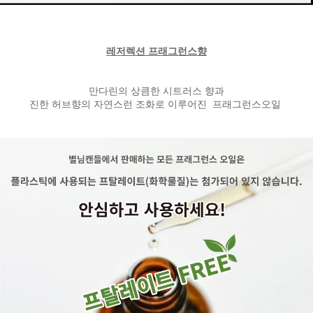
레저렉션 프래그런스향
만다린의 상큼한 시트러스 향과
진한 허브향의 자연스런 조화로 이루어진 프래그런스오일