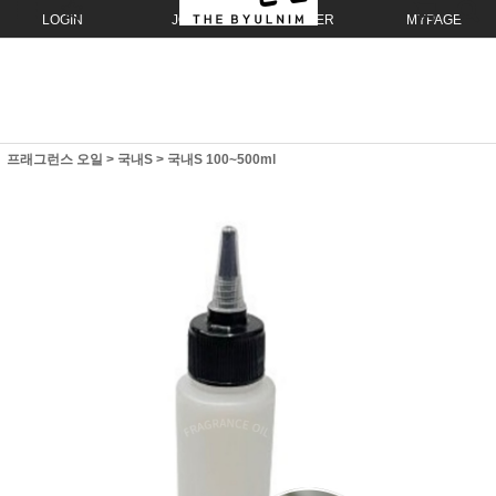
LOGIN
JOIN
ORDER
MYPAGE
프래그런스 오일
>
국내S
>
국내S 100~500ml